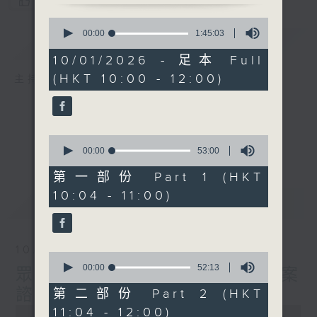
您喜歡這個節目嗎?
0
seconds
00:00
1:45:03
簡介
GIST
of
1
10/01/2026 - 足本 Full
hour,
(HKT 10:00 - 12:00)
45
主持人：蕭洛汶
minutes,
3
seconds
0
seconds
00:00
53:00
of
53
第一部份 Part 1 (HKT
minutes,
10:04 - 11:00)
0
最新
LATEST
seconds
10/01/2026
0
seconds
00:00
52:13
眾言堂 - 2026/27財政預算案
of
52
諮詢
第二部份 Part 2 (HKT
minutes,
0
11:04 - 12:00)
13