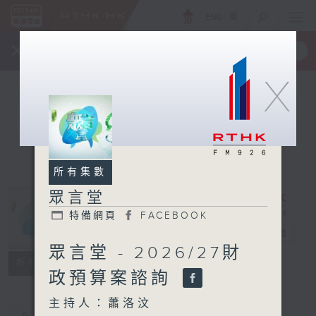
ENG
/
簡
×
全新 RTHK On The Go
取得
一手掌握 RTHK 電台、電視節目
X
所有集數
眾言堂
特備網頁
FACEBOOK
眾言堂
電台直播
眾言堂 - 2026/27財
特備網頁
FACEBOOK
所有集數
政預算案諮詢
主持人：蕭洛汶