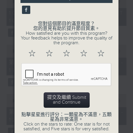
seconds
00:00
1:45:03
seconds
of
1
10/01/2026 - 足本 Full (HKT
hour,
10:00 - 12:00)
45
您對這個節目的滿意程度？
minutes,
您的意見有助於提升節目質素。
3
How satisfied are you with this program?
seconds
Your feedback helps to improve the quality of
the program.
0
seconds
00:00
53:00
☆
☆
☆
☆
☆
of
53
第一部份 Part 1 (HKT 10:04 -
minutes,
11:00)
0
seconds
0
提交及繼續 Submit
seconds
00:00
52:13
and Continue
of
52
第二部份 Part 2 (HKT 11:04 -
點擊星星進行評分：一顆星為不滿意，五顆
minutes,
星為非常滿意。
12:00)
13
Click on the stars to rate: One star is for not
seconds
satisfied, and Five stars is for very satisfied.