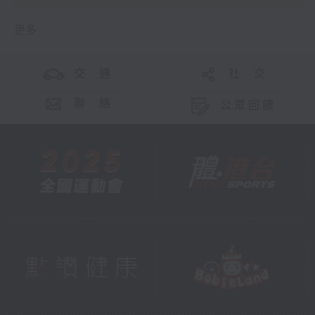
更多 ...
交 通
社 交
聯 絡
公眾回饋