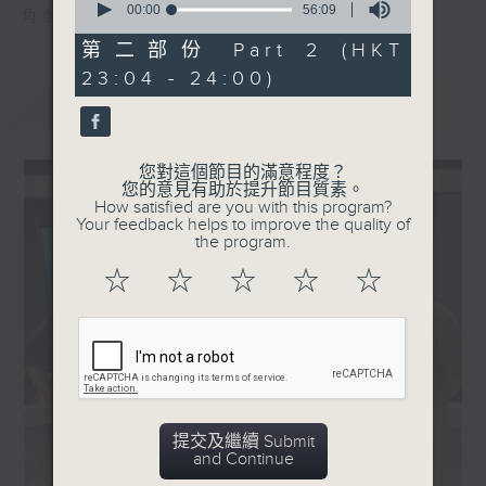
seconds
00:00
56:09
角度去勾起聽眾的集體回憶。
of
56
第二部份 Part 2 (HKT
minutes,
23:04 - 24:00)
9
seconds
最新
LATEST
您對這個節目的滿意程度？
您的意見有助於提升節目質素。
How satisfied are you with this program?
Your feedback helps to improve the quality of
the program.
☆
☆
☆
☆
☆
提交及繼續 Submit
and Continue