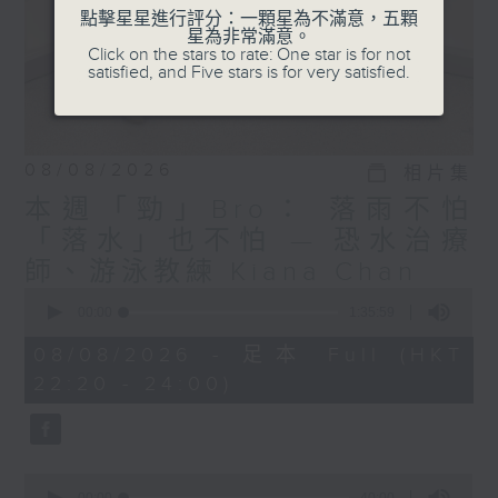
點擊星星進行評分：一顆星為不滿意，五顆
星為非常滿意。
Click on the stars to rate: One star is for not
satisfied, and Five stars is for very satisfied.
08/08/2026
相片集
本週「勁」Bro： 落雨不怕
「落水」也不怕 — 恐水治療
師、游泳教練 Kiana Chan
0
seconds
00:00
1:35:59
of
1
08/08/2026 - 足本 Full (HKT
hour,
22:20 - 24:00)
35
minutes,
59
seconds
0