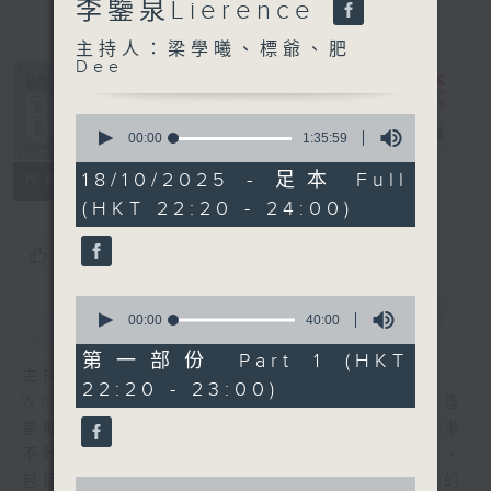
李鑒泉Lierence
主持人：梁學曦、標爺、肥
Dee
What's Up
0
Bro
電台直播
seconds
00:00
1:35:59
of
1
18/10/2025 - 足本 Full
所有集數
hour,
(HKT 22:20 - 24:00)
35
minutes,
59
您喜歡這個節目嗎?
seconds
0
簡介
GIST
seconds
00:00
40:00
of
40
第一部份 Part 1 (HKT
minutes,
主持人：梁學曦、標爺、肥Dee
22:20 - 23:00)
0
What’s Up Bro，由肥Dee，梁學曦，標爺逢
seconds
星期六晚上10點20分，在節目帶大家遊走香港
不同角落，認識不同的人和事，透過不同環節，
包括地區掌故，潮流熱話，用三個30+後生仔的
0