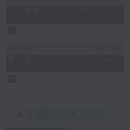
seconds
00:00
40:00
of
40
第一部份 Part 1 (HKT 22:20 -
minutes,
23:00)
0
seconds
0
seconds
00:00
56:09
of
56
第二部份 Part 2 (HKT 23:04 -
minutes,
24:00)
9
seconds
重溫
CATCHUP