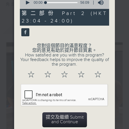
seconds
00:00
56:09
角度去勾起聽眾的集體回憶。
of
56
第二部份 Part 2 (HKT
minutes,
23:04 - 24:00)
9
seconds
最新
LATEST
您對這個節目的滿意程度？
您的意見有助於提升節目質素。
How satisfied are you with this program?
Your feedback helps to improve the quality of
the program.
☆
☆
☆
☆
☆
提交及繼續 Submit
and Continue