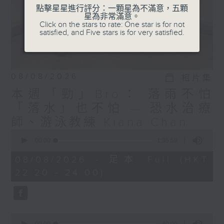
點擊星星進行評分：一顆星為不滿意，五顆
星為非常滿意。
Click on the stars to rate: One star is for not
satisfied, and Five stars is for very satisfied.
08/08/2026
相片集
本週「勁」Bro： 落雨不怕
「落水」也不怕 — 恐水治療
師、游泳教練 Kiana Chan
0
seconds
00:00
1:35:59
of
1
08/08/2026 - 足本 Full (HKT
hour,
22:20 - 24:00)
35
minutes,
59
seconds
0