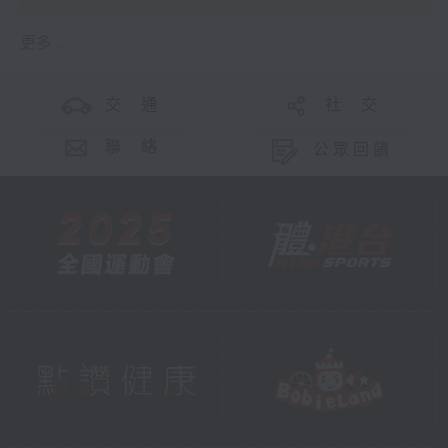
更多 ...
交 通
社 交
聯 絡
公眾回饋