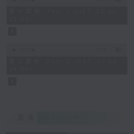
seconds
00:00
40:00
of
40
第一部份 Part 1 (HKT 22:20 -
minutes,
23:00)
0
seconds
0
seconds
00:00
56:09
of
56
第二部份 Part 2 (HKT 23:04 -
minutes,
24:00)
9
seconds
重溫
CATCHUP