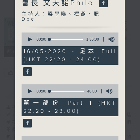
會長 文天諾Philo
主持人：梁學曦、標爺、肥
Dee
What's Up
0
Bro
電台直播
seconds
00:00
1:36:00
of
1
16/05/2026 - 足本 Full
所有集數
hour,
(HKT 22:20 - 24:00)
36
minutes,
0
您喜歡這個節目嗎?
seconds
0
簡介
GIST
seconds
00:00
40:00
of
40
第一部份 Part 1 (HKT
minutes,
主持人：梁學曦、標爺、肥Dee
22:20 - 23:00)
0
What’s Up Bro，由肥Dee，梁學曦，標爺逢
seconds
星期六晚上10點20分，在節目帶大家遊走香港
不同角落，認識不同的人和事，透過不同環節，
包括地區掌故，潮流熱話，用三個30+後生仔的
0