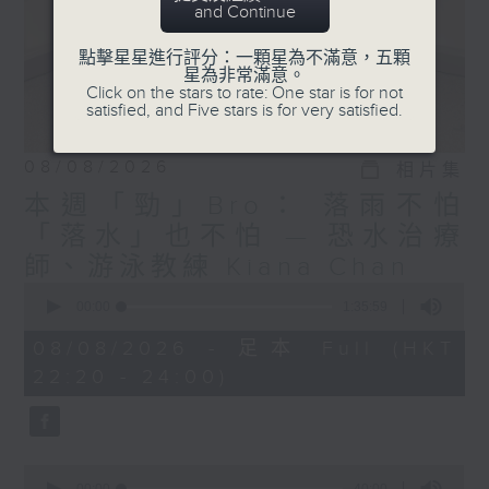
and Continue
點擊星星進行評分：一顆星為不滿意，五顆
星為非常滿意。
Click on the stars to rate: One star is for not
satisfied, and Five stars is for very satisfied.
08/08/2026
相片集
本週「勁」Bro： 落雨不怕
「落水」也不怕 — 恐水治療
師、游泳教練 Kiana Chan
0
seconds
00:00
1:35:59
of
1
08/08/2026 - 足本 Full (HKT
hour,
22:20 - 24:00)
35
minutes,
59
seconds
0