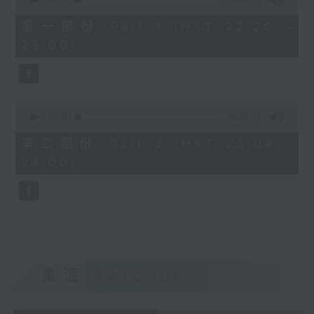
seconds
00:00
40:00
of
40
第一部份 Part 1 (HKT 22:20 -
minutes,
23:00)
0
seconds
0
seconds
00:00
56:09
of
56
第二部份 Part 2 (HKT 23:04 -
minutes,
24:00)
9
seconds
重溫
CATCHUP