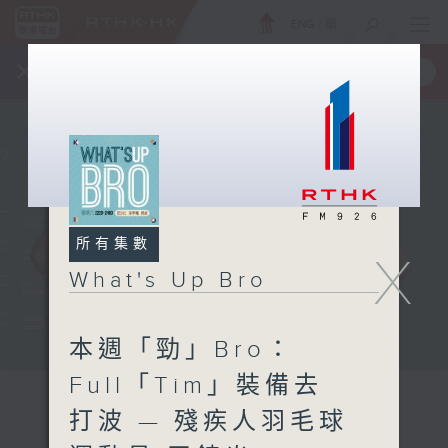
ENG
/
簡
×
全新 RTHK On The Go
取得
一手掌握 RTHK 電台、電視節目
所有集數
X
What's Up Bro
本週「勁」Bro：
Full「Tim」裝備去
打波 — 殘疾人羽毛球