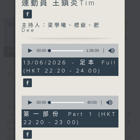
運動員 王鎮炎Tim
主持人：梁學曦、標爺、肥
Dee
What's Up
Bro
電台直播
0
seconds
00:00
1:36:00
所有集數
of
1
13/06/2026 - 足本 Full
hour,
(HKT 22:20 - 24:00)
36
您喜歡這個節目嗎?
minutes,
0
seconds
簡介
GIST
0
seconds
00:00
40:00
主持人：梁學曦、標爺、肥Dee
of
40
第一部份 Part 1 (HKT
What’s Up Bro，由肥Dee，梁學曦，標爺逢
minutes,
22:20 - 23:00)
星期六晚上10點20分，在節目帶大家遊走香港
0
seconds
不同角落，認識不同的人和事，透過不同環節，
包括地區掌故，潮流熱話，用三個30+後生仔的