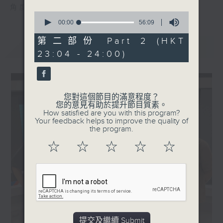
角度去勾起聽眾的集體回憶。
0
seconds
00:00
56:09
of
56
第二部份 Part 2 (HKT
最新
LATEST
minutes,
23:04 - 24:00)
9
seconds
您對這個節目的滿意程度？
您的意見有助於提升節目質素。
How satisfied are you with this program?
Your feedback helps to improve the quality of
the program.
☆
☆
☆
☆
☆
提交及繼續 Submit