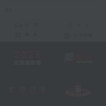
更多 ...
交 通
社 交
聯 絡
公眾回饋