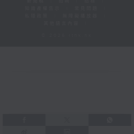
新聞稿
|
招聘
|
招標
|
知識產權告示
|
常見問題
|
私隱政策
|
無障礙播放器
|
其他語言內容
|
© 2026 rthk.hk