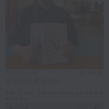
02/08/2026
相片集
茹國烈談城市文化
嘉賓︰茹國烈 (香港中文大學文化及宗教硏究系
客席副教授)
0
seconds
00:00
22:46