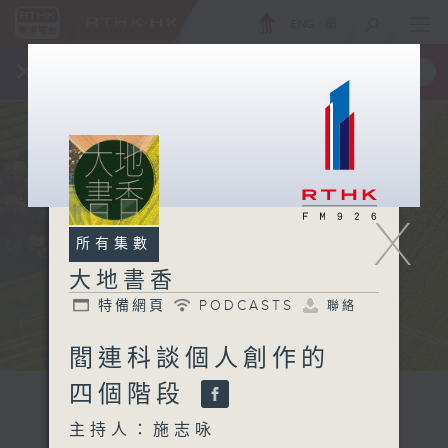
ENG
/
簡
×
全新 RTHK On The Go
取得
一手掌握 RTHK 電台、電視節目
X
所有集數
大地書香
特備網頁
PODCASTS
聯絡
閻連科談個人創作的
四個階段
主持人：施志咏