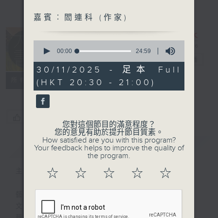
嘉賓︰閻連科 (作家)
0
seconds
00:00
24:59
of
大地書香
電台直播
24
30/11/2025 - 足本 Full
minutes,
特備網頁
PODCASTS
聯絡
所有集數
(HKT 20:30 - 21:00)
59
seconds
您喜歡這個節目嗎?
您對這個節目的滿意程度？
您的意見有助於提升節目質素。
How satisfied are you with this program?
簡介
GIST
Your feedback helps to improve the quality of
the program.
☆
☆
☆
☆
☆
主持人：施志咏
藝術世界，萬物之靈。
文學力量，穿越古今。