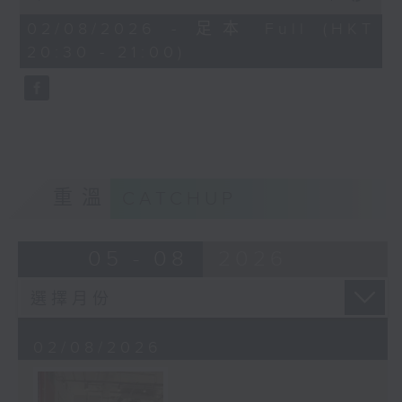
of
22
02/08/2026 - 足本 Full (HKT
minutes,
20:30 - 21:00)
46
seconds
重溫
CATCHUP
05 - 08
2026
02/08/2026