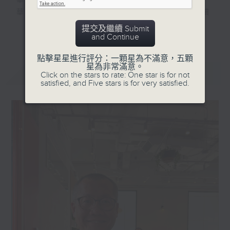
華文作品，同氣相親。
華文作家創造出各具美感價值的篇章，引領讀
者朝向更遼闊的遠方。
提交及繼續 Submit
更多...
and Continue
香港電台文教組製作《大地書香》，逢星期日
點擊星星進行評分：一顆星為不滿意，五顆
晚8:30，香港電台第一台
星為非常滿意。
最新
LATEST
帶你聆聽作品背後的聲音。
Click on the stars to rate: One star is for not
satisfied, and Five stars is for very satisfied.