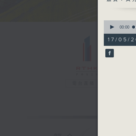
0
seconds
00:00
of
24
17/05/2
minutes,
28
seconds
90%
電台直播