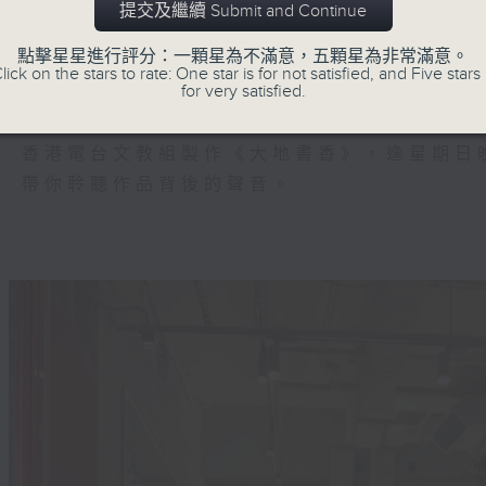
藝術世界，萬物之靈。
提交及繼續 Submit and Continue
文學力量，穿越古今。
點擊星星進行評分：一顆星為不滿意，五顆星為非常滿意。
華文作品，同氣相親。
lick on the stars to rate: One star is for not satisfied, and Five stars 
for very satisfied.
華文作家創造出各具美感價值的篇章，引領讀
香港電台文教組製作《大地書香》，逢星期日晚
帶你聆聽作品背後的聲音。