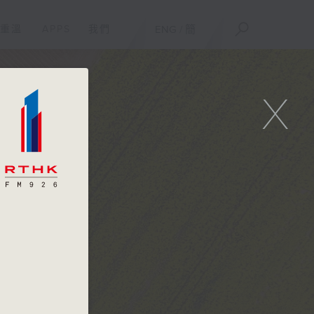
重溫
APPS
我們
ENG
/
簡
X