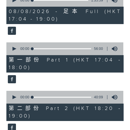
seconds
00:00
1:35:59
of
1
08/08/2026 - 足本 Full (HKT
hour,
17:04 - 19:00)
35
minutes,
59
seconds
0
seconds
00:00
56:00
of
56
第一部份 Part 1 (HKT 17:04 -
minutes,
18:00)
0
seconds
0
seconds
00:00
40:09
of
40
第二部份 Part 2 (HKT 18:20 -
minutes,
19:00)
9
seconds