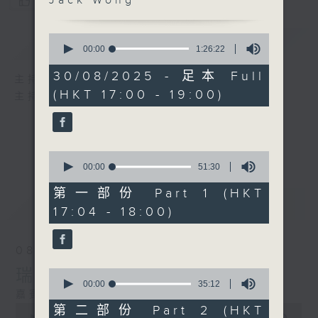
Jack Wong
您喜歡這個節目嗎?
0
簡介
GIST
seconds
00:00
1:26:22
of
1
30/08/2025 - 足本 Full
主持人：劉蓮、區凱聲
hour,
(HKT 17:00 - 19:00)
26
主持：劉蓮、區凱聲、Herman Yip
minutes,
22
seconds
0
seconds
00:00
51:30
of
51
第一部份 Part 1 (HKT
最新
minutes,
LATEST
17:04 - 18:00)
30
seconds
08/08/2026
瑞士大自然體驗之旅
0
seconds
00:00
35:12
嘉賓：旅遊自由人阿Kim
of
35
0
第二部份 Part 2 (HKT