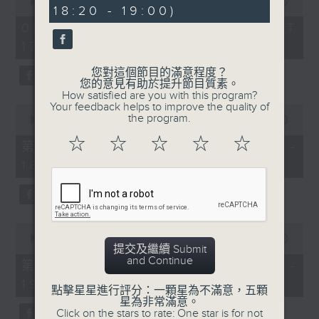
minutes,
seconds
00:00
1:27:50
18:20 - 19:00)
12
of
seconds
1
08/08/2026 - 足本 Full (HKT
hour,
17:00 - 19:00)
27
minutes,
50
您對這個節目的滿意程度？
seconds
您的意見有助於提升節目質素。
How satisfied are you with this program?
Your feedback helps to improve the quality of
0
the program.
seconds
00:00
51:00
of
☆
☆
☆
☆
☆
51
第一部份 Part 1 (HKT 17:04 -
minutes,
18:00)
0
seconds
0
seconds
00:00
37:10
提交及繼續 Submit
of
and Continue
37
第二部份 Part 2 (HKT 18:20 -
minutes,
19:00)
10
點擊星星進行評分：一顆星為不滿意，五顆
seconds
星為非常滿意。
Click on the stars to rate: One star is for not