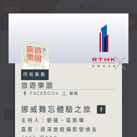
ENG
/
簡
×
全新 RTHK On The Go
取得
一手掌握 RTHK 電台、電視節目
X
所有集數
旅遊樂園
FACEBOOK
聯絡
旅遊樂園
電台直播
挪威難忘體驗之旅
FACEBOOK
聯絡
所有集數
主持人：劉蓮、區凱聲
嘉賓：資深旅遊攝影發燒友