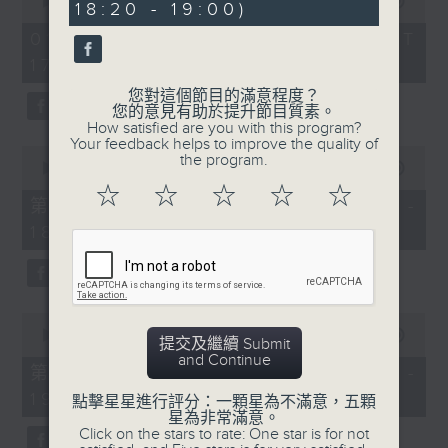
seconds
00:00
1:28:20
18:20 - 19:00)
58
of
seconds
1
01/08/2026 - 足本 Full (HKT
hour,
17:00 - 19:00)
28
minutes,
您對這個節目的滿意程度？
20
您的意見有助於提升節目質素。
seconds
How satisfied are you with this program?
Your feedback helps to improve the quality of
0
the program.
seconds
00:00
52:30
of
☆
☆
☆
☆
☆
52
第一部份 Part 1 (HKT 17:04 -
minutes,
18:00)
30
seconds
0
seconds
00:00
36:00
提交及繼續 Submit
of
and Continue
36
第二部份 Part 2 (HKT 18:20 -
minutes,
19:00)
0
點擊星星進行評分：一顆星為不滿意，五顆
seconds
星為非常滿意。
Click on the stars to rate: One star is for not