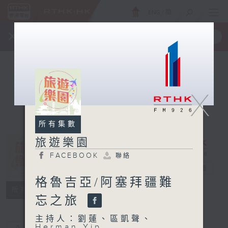
ENG
/
簡
×
全新 RTHK On The Go
取得
一手掌握 RTHK 電台、電視節目
X
所有集數
旅遊樂園
FACEBOOK
聯絡
旅遊樂園
電台直播
格魯吉亞/阿塞拜疆難
FACEBOOK
聯絡
所有集數
忘之旅
主持人：劉蓮、區凱聲、
Herman Yip