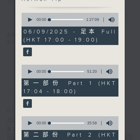
您喜歡這個節目嗎?
0
簡介
GIST
seconds
00:00
1:27:09
of
1
06/09/2025 - 足本 Full
hour,
主持人：劉蓮、區凱聲、Herman Yip
(HKT 17:00 - 19:00)
27
主持：劉蓮、區凱聲、Herman Yip
minutes,
9
seconds
0
seconds
00:00
51:20
of
51
第一部份 Part 1 (HKT
minutes,
最新
LATEST
17:04 - 18:00)
20
seconds
01/08/2026
0
中亞五國難忘體驗之旅
seconds
00:00
35:58
of
嘉賓：資深旅遊攝影愛好者Cyril
35
第二部份 Part 2 (HKT
0
minutes,