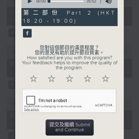
seconds
00:00
1:35:59
seconds
00:00
35:52
of
of
1
35
08/08/2026 - 足本 Full (HKT
第二部份 Part 2 (HKT
hour,
minutes,
17:04 - 19:00)
18:20 - 19:00)
35
52
minutes,
seconds
59
seconds
0
您對這個節目的滿意程度？
seconds
您的意見有助於提升節目質素。
00:00
56:00
of
How satisfied are you with this program?
56
Your feedback helps to improve the quality of
第一部份 Part 1 (HKT 17:04 -
minutes,
the program.
18:00)
0
seconds
☆
☆
☆
☆
☆
0
seconds
00:00
40:09
of
40
第二部份 Part 2 (HKT 18:20 -
minutes,
19:00)
9
提交及繼續 Submit
seconds
and Continue