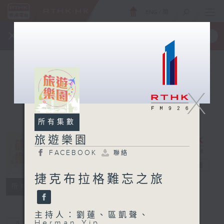
ENG
/
簡
×
全新 RTHK On The Go
取得
一手掌握 RTHK 電台、電視節目
X
所有集數
旅遊樂園
FACEBOOK
聯絡
旅遊樂園
電台直播
捷克布拉格難忘之旅
FACEBOOK
聯絡
所有集數
主持人：劉蓮、區凱聲、
Herman Yip