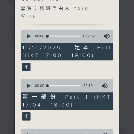
您喜歡這個節目嗎?
嘉賓：旅遊自由人 YoYo
Wing
簡介
GIST
0
主持人：劉蓮、區凱聲、Herman Yip
seconds
00:00
1:27:52
主持：劉蓮、區凱聲、Herman Yip
of
1
11/10/2025 - 足本 Full
hour,
(HKT 17:00 - 19:00)
27
minutes,
52
seconds
0
最新
LATEST
seconds
00:00
52:10
of
52
第一部份 Part 1 (HKT
minutes,
17:04 - 18:00)
10
08/08/2026
seconds
瑞士大自然體驗之旅
嘉賓：旅遊自由人阿Kim
0
0