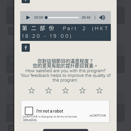
seconds
00:00
1:27:50
of
1
08/08/2026 - 足本 Full (HKT
0
hour,
seconds
00:00
36:46
17:00 - 19:00)
27
of
minutes,
36
第二部份 Part 2 (HKT
50
minutes,
seconds
18:20 - 19:00)
46
seconds
0
seconds
00:00
51:00
of
51
第一部份 Part 1 (HKT 17:04 -
您對這個節目的滿意程度？
minutes,
您的意見有助於提升節目質素。
18:00)
0
How satisfied are you with this program?
seconds
Your feedback helps to improve the quality of
the program.
☆
☆
☆
☆
☆
0
seconds
00:00
37:10
of
37
第二部份 Part 2 (HKT 18:20 -
minutes,
19:00)
10
seconds