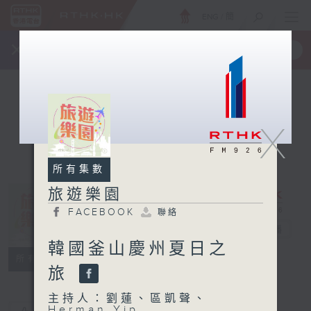
ENG
/
簡
×
全新 RTHK On The Go
取得
一手掌握 RTHK 電台、電視節目
X
所有集數
旅遊樂園
FACEBOOK
聯絡
旅遊樂園
電台直播
韓國釜山慶州夏日之
FACEBOOK
聯絡
所有集數
旅
主持人：劉蓮、區凱聲、
Herman Yip