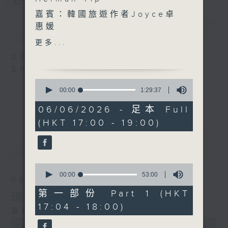
您喜歡這個節目嗎?
嘉賓：韓國旅遊作者Joyce卓
惠媛
簡介
GIST
更多...
主持人：劉蓮、區凱聲、Herman Yip
「旅遊樂園」環節
主持：劉蓮、區凱聲、Herman Yip
「太陽計劃之得天獨厚的新
0
疆」
seconds
00:00
1:29:37
of
1
06/06/2026 - 足本 Full
嘉賓：喜歡走遍大江南北，洪
hour,
(HKT 17:00 - 19:00)
29
荒極地的攝影人Jack Wong
minutes,
第一集：愛上得天獨厚的新疆
37
最新
LATEST
seconds
0
seconds
00:00
53:00
08/08/2026
of
53
第一部份 Part 1 (HKT
瑞士大自然體驗之旅
minutes,
17:04 - 18:00)
0
嘉賓：旅遊自由人阿Kim
seconds
0