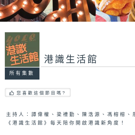
港識生活館
所有集數
您喜歡這個節目嗎?
主持人：譚偉權、梁禮勤、陳浩源、馮榕榕、
《港識生活館》每天陪你開啟港識新角度！