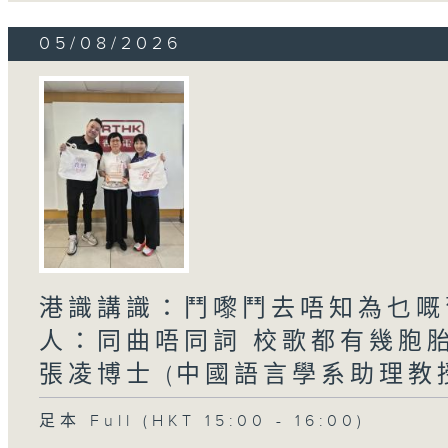
05/08/2026
港識講識：鬥嚟鬥去唔知為乜嘅舊
人：同曲唔同詞 校歌都有幾胞
張凌博士 (中國語言學系助理教
足本 Full (HKT 15:00 - 16:00)