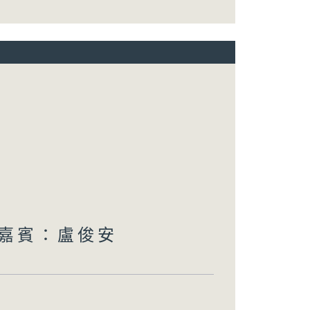
 嘉賓：盧俊安