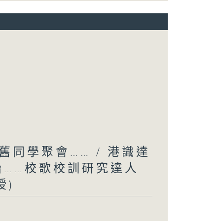
同學聚會…… / 港識達
胎……校歌校訓研究達人
授)