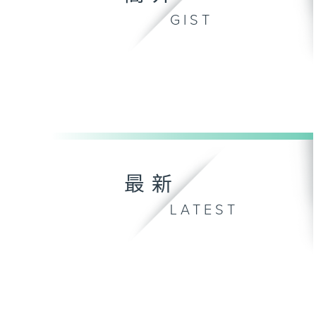
GIST
最新
LATEST