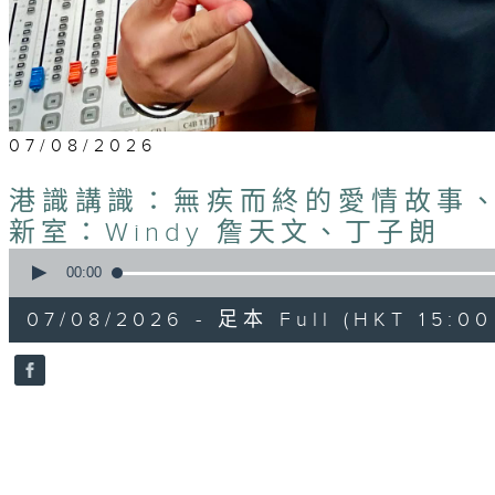
07/08/2026
港識講識：無疾而終的愛情故事、
新室：Windy 詹天文、丁子朗
0
seconds
00:00
of
45
07/08/2026 - 足本 Full (HKT 15:00 
minutes,
58
seconds
Volume
90%