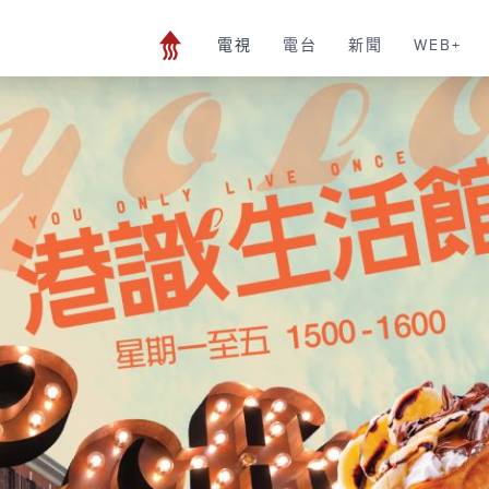
電視
電台
新聞
WEB+