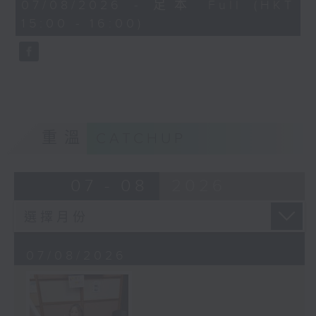
45
07/08/2026 - 足本 Full (HKT
minutes,
15:00 - 16:00)
58
seconds
重溫
CATCHUP
07 - 08
2026
07/08/2026