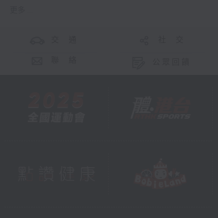
更多 ...
交 通
社 交
聯 絡
公眾回饋