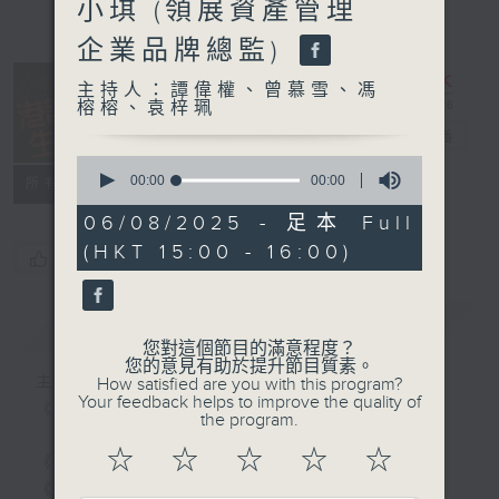
小琪 (領展資產管理
企業品牌總監)
主持人：譚偉權、曾慕雪、馮
榕榕、袁梓珮
港識生活館
電台直播
0
seconds
00:00
00:00
所有集數
of
0
06/08/2025 - 足本 Full
seconds
(HKT 15:00 - 16:00)
您喜歡這個節目嗎?
簡介
GIST
您對這個節目的滿意程度？
您的意見有助於提升節目質素。
主持人：譚偉權、曾慕雪、馮榕榕、袁梓珮
How satisfied are you with this program?
Your feedback helps to improve the quality of
《港識生活館》每天陪你開啟港識新角度！
the program.
☆
☆
☆
☆
☆
《港識達人》大談行業秘聞；
《家居防中伏手冊》，拆解不同家居陷阱；