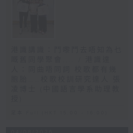
港識講識：鬥嚟鬥去唔知為乜
嘅舊同學聚會…… / 港識達
人：同曲唔同詞 校歌都有幾
胞胎……校歌校訓研究達人 張
凌博士 (中國語言學系助理教
授)
足本 Full (HKT 15:00 - 16:00)
04/08/2026