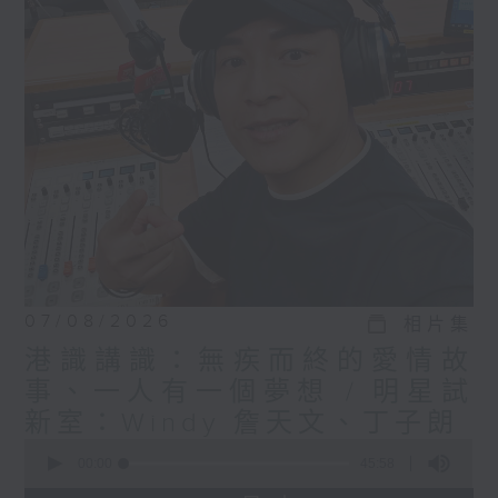
07/08/2026
相片集
港識講識：無疾而終的愛情故
事、一人有一個夢想 / 明星試
新室：Windy 詹天文、丁子朗
0
seconds
00:00
45:58
of