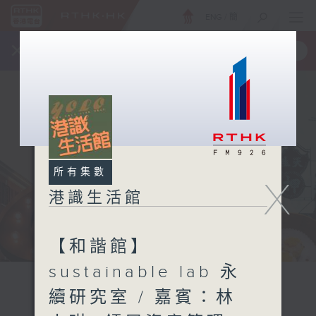
ENG
/
簡
×
全新 RTHK On The Go
取得
一手掌握 RTHK 電台、電視節目
所有集數
X
港識生活館
【和諧館】
sustainable lab 永
續研究室 / 嘉賓：林