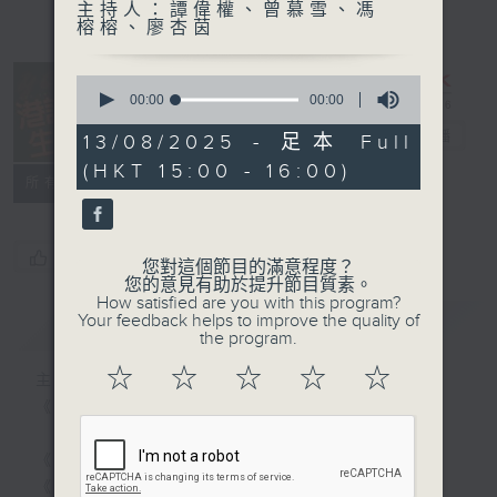
主持人：譚偉權、曾慕雪、馮
榕榕、廖杏茵
0
seconds
00:00
00:00
of
港識生活館
0
電台直播
13/08/2025 - 足本 Full
seconds
(HKT 15:00 - 16:00)
所有集數
您喜歡這個節目嗎?
您對這個節目的滿意程度？
您的意見有助於提升節目質素。
How satisfied are you with this program?
Your feedback helps to improve the quality of
簡介
GIST
the program.
☆
☆
☆
☆
☆
主持人：譚偉權、曾慕雪、馮榕榕、廖杏茵
《港識生活館》每天陪你開啟港識新角度！
《港識達人》大談行業秘聞；
《家居防中伏手冊》，拆解不同家居陷阱；