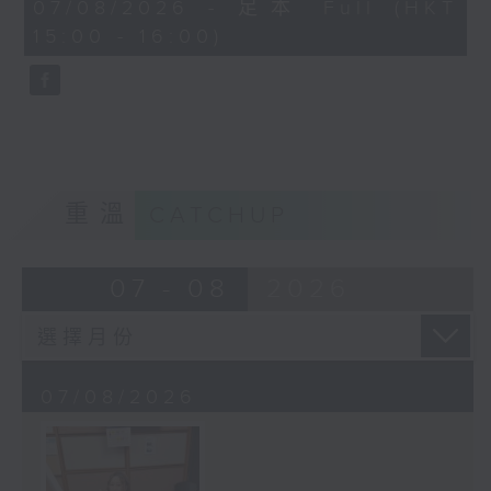
45
07/08/2026 - 足本 Full (HKT
minutes,
15:00 - 16:00)
58
seconds
重溫
CATCHUP
07 - 08
2026
07/08/2026