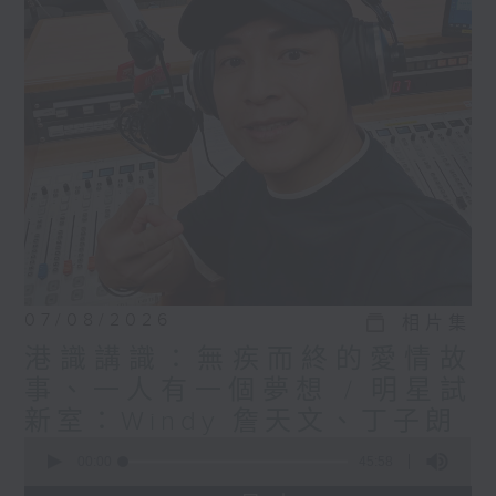
07/08/2026
相片集
港識講識：無疾而終的愛情故
事、一人有一個夢想 / 明星試
新室：Windy 詹天文、丁子朗
0
seconds
00:00
45:58
of