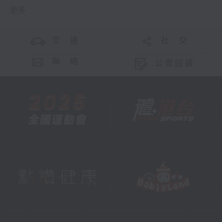
更多 ...
交 通
社 交
聯 絡
公眾回饋