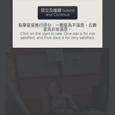
《明星試新室》，為你發掘潮流新玩意。
提交及繼續 Submit
更多...
and Continue
聽知識，講日常，一齊感受港識生活！
點擊星星進行評分：一顆星為不滿意，五顆
星為非常滿意。
最新
LATEST
Click on the stars to rate: One star is for not
satisfied, and Five stars is for very satisfied.