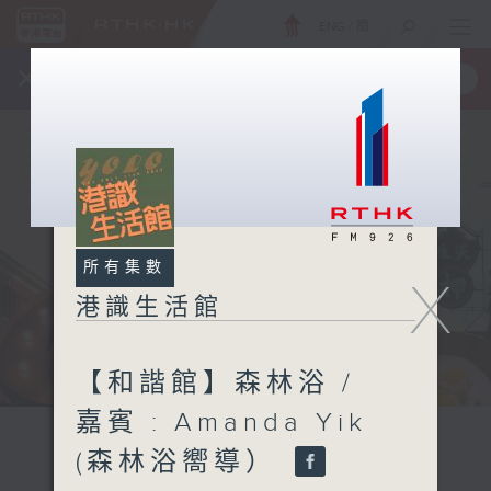
ENG
/
簡
×
全新 RTHK On The Go
取得
一手掌握 RTHK 電台、電視節目
所有集數
X
港識生活館
【和諧館】森林浴 /
嘉賓 : Amanda Yik
(森林浴嚮導）