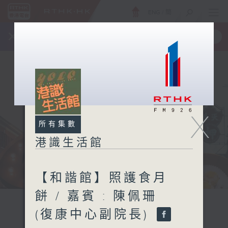
ENG
/
簡
×
全新 RTHK On The Go
取得
一手掌握 RTHK 電台、電視節目
X
所有集數
港識生活館
【和諧館】照護食月
餅 / 嘉賓 : 陳佩珊
(復康中心副院長)