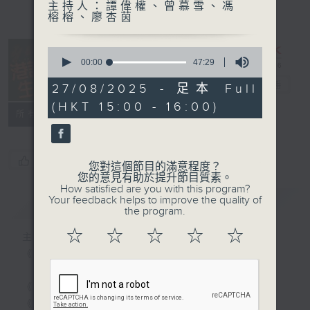
主持人：譚偉權、曾慕雪、馮
榕榕、廖杏茵
0
seconds
00:00
47:29
of
港識生活館
47
電台直播
27/08/2025 - 足本 Full
minutes,
(HKT 15:00 - 16:00)
29
所有集數
seconds
您喜歡這個節目嗎?
您對這個節目的滿意程度？
您的意見有助於提升節目質素。
How satisfied are you with this program?
Your feedback helps to improve the quality of
簡介
GIST
the program.
☆
☆
☆
☆
☆
主持人：譚偉權、曾慕雪、馮榕榕、廖杏茵
《港識生活館》每天陪你開啟港識新角度！
《港識達人》大談行業秘聞；
《家居防中伏手冊》，拆解不同家居陷阱；