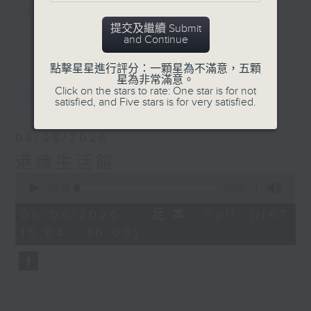
《明星試新室》，為你發掘潮流新玩意。
提交及繼續 Submit
更多...
and Continue
聽知識，講日常，一齊感受港識生活！
點擊星星進行評分：一顆星為不滿意，五顆
星為非常滿意。
最新
LATEST
Click on the stars to rate: One star is for not
satisfied, and Five stars is for very satisfied.
06/08/2026
港識生活館
0
seconds
00:00
56:00
of
56
06/08/2026 - 足本 Full (HKT
minutes,
15:04 - 16:00)
0
seconds