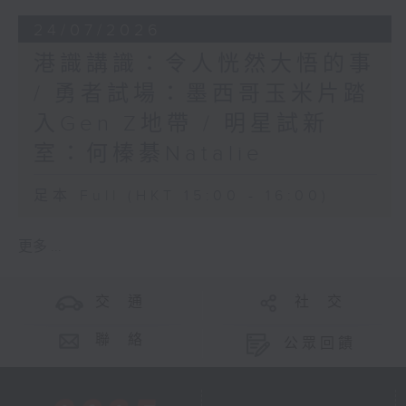
24/07/2026
港識講識：令人恍然大悟的事
/ 勇者試場：墨西哥玉米片踏
入Gen Z地帶 / 明星試新
室：何榛綦Natalie
足本 Full (HKT 15:00 - 16:00)
更多 ...
交 通
社 交
聯 絡
公眾回饋