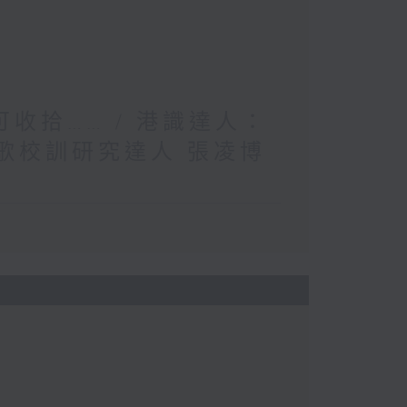
收拾…… / 港識達人：
歌校訓研究達人 張凌博