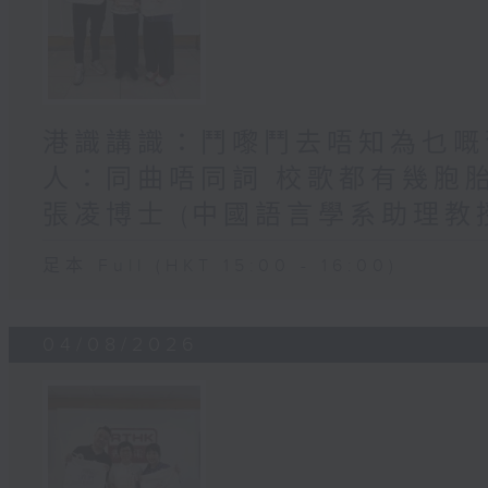
港識講識：鬥嚟鬥去唔知為乜嘅舊
人：同曲唔同詞 校歌都有幾胞
張凌博士 (中國語言學系助理教
足本 Full (HKT 15:00 - 16:00)
04/08/2026