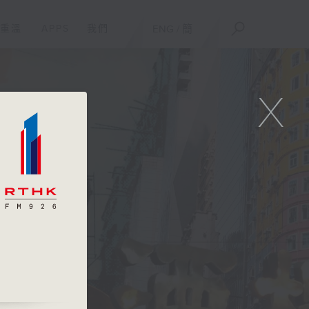
重溫
APPS
我們
ENG
/
簡
X