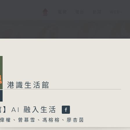
電視
電台
新聞
WEB+
港識生活館
】AI 融入生活
偉權、曾慕雪、馮榕榕、廖杏茵