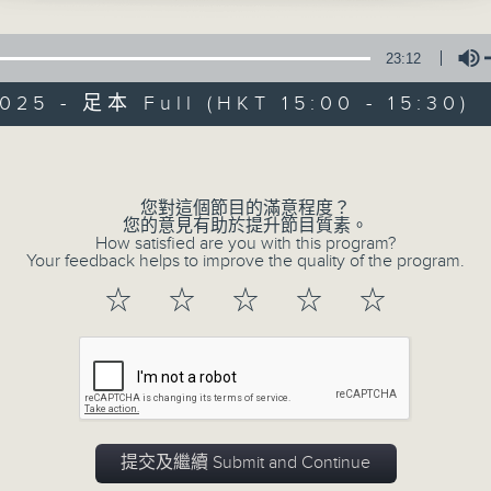
23:12
025 - 足本 Full (HKT 15:00 - 15:30)
Volume
港識生活館
您對這個節目的滿意程度？
您的意見有助於提升節目質素。
How satisfied are you with this program?
Your feedback helps to improve the quality of the program.
所有集數
☆
☆
☆
☆
☆
您喜歡這個節目嗎?
主持人：譚偉權、曾慕雪、馮榕榕、廖杏茵
《港識生活館》每天陪你開啟港識新角度！
提交及繼續 Submit and Continue