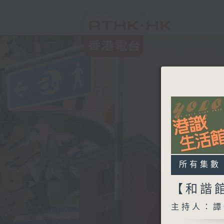
所有集數
【和諧館
主持人：譚