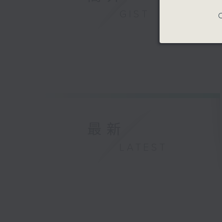
GIST
C
最新
LATEST