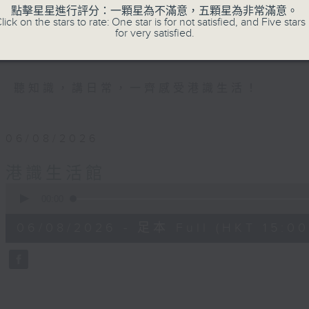
點擊星星進行評分：一顆星為不滿意，五顆星為非常滿意。
《港識達人》大談行業秘聞；
lick on the stars to rate: One star is for not satisfied, and Five stars 
《家居防中伏手冊》，拆解不同家居陷阱；
for very satisfied.
《明星試新室》，為你發掘潮流新玩意。
聽知識，講日常，一齊感受港識生活！
06/08/2026
港識生活館
0
seconds
00:00
of
50
06/08/2026 - 足本 Full (HKT 15:00
minutes,
53
seconds
Volume
90%