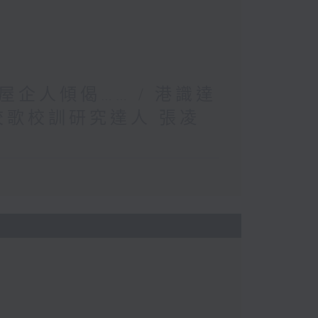
企人傾偈…… / 港識達
校歌校訓研究達人 張凌