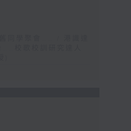
同學聚會…… / 港識達
胎……校歌校訓研究達人
授)