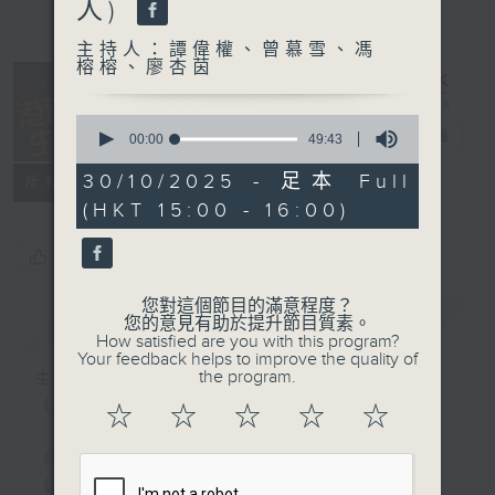
人)
主持人：譚偉權、曾慕雪、馮
榕榕、廖杏茵
0
港識生活館
電台直播
seconds
00:00
49:43
of
49
30/10/2025 - 足本 Full
所有集數
minutes,
(HKT 15:00 - 16:00)
43
seconds
您喜歡這個節目嗎?
您對這個節目的滿意程度？
簡介
GIST
您的意見有助於提升節目質素。
How satisfied are you with this program?
Your feedback helps to improve the quality of
the program.
主持人：譚偉權、曾慕雪、馮榕榕、廖杏茵
《港識生活館》每天陪你開啟港識新角度！
☆
☆
☆
☆
☆
《港識達人》大談行業秘聞；
《家居防中伏手冊》，拆解不同家居陷阱；