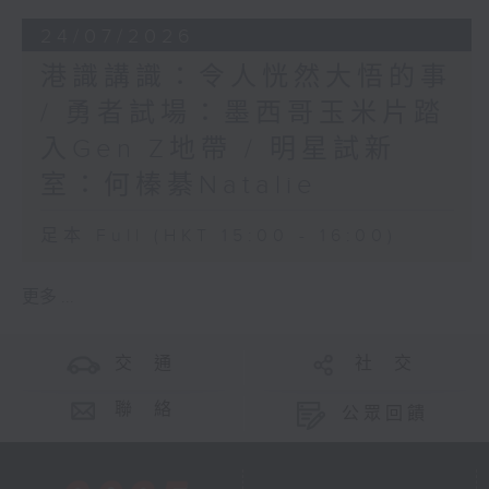
24/07/2026
港識講識：令人恍然大悟的事
/ 勇者試場：墨西哥玉米片踏
入Gen Z地帶 / 明星試新
室：何榛綦Natalie
足本 Full (HKT 15:00 - 16:00)
更多 ...
交 通
社 交
聯 絡
公眾回饋