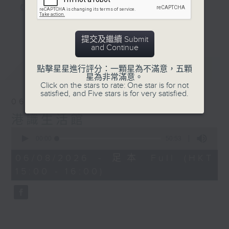
《明星試新室》，為你發掘潮流新玩意。
更多...
聽知識，講日常，一齊感受港識生活！
提交及繼續 Submit
and Continue
最新
LATEST
點擊星星進行評分：一顆星為不滿意，五顆
星為非常滿意。
Click on the stars to rate: One star is for not
satisfied, and Five stars is for very satisfied.
06/08/2026
港識生活館
0
seconds
00:00
50:53
of
50
06/08/2026 - 足本 Full (HKT
minutes,
15:00 - 16:00)
53
seconds