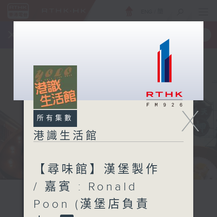
ENG
/
簡
×
全新 RTHK On The Go
取得
一手掌握 RTHK 電台、電視節目
X
所有集數
港識生活館
【尋味館】漢堡製作
/ 嘉賓 : Ronald
Poon (漢堡店負責