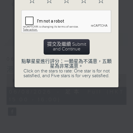
☆
☆
☆
☆
☆
《家居防中伏手冊》，拆解不同家居陷阱；
《明星試新室》，為你發掘潮流新玩意。
更多...
聽知識，講日常，一齊感受港識生活！
最新
LATEST
提交及繼續 Submit
and Continue
06/08/2026
點擊星星進行評分：一顆星為不滿意，五顆
星為非常滿意。
港識生活館
Click on the stars to rate: One star is for not
satisfied, and Five stars is for very satisfied.
0
seconds
00:00
50:53
of
50
06/08/2026 - 足本 Full (HKT
minutes,
15:00 - 16:00)
53
seconds