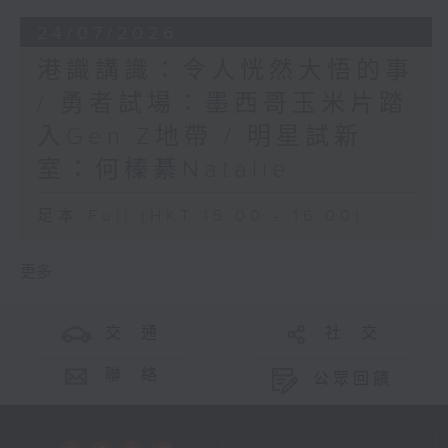
24/07/2026
港識講識：令人恍然大悟的事
/ 勇者試場：墨西哥玉米片踏
入Gen Z地帶 / 明星試新
室：何榛綦Natalie
足本 Full (HKT 15:00 - 16:00)
更多 ...
交 通
社 交
聯 絡
公眾回饋