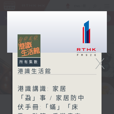
ENG
/
簡
×
全新 RTHK On The Go
取得
一手掌握 RTHK 電台、電視節目
X
所有集數
港識生活館
港識講識: 家居
「蝨」事 / 家居防中
伏手冊:「蟎」「床