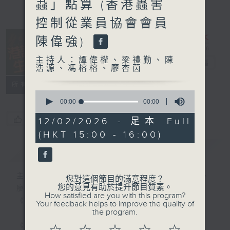
蝨」點算 (香港蟲害
控制從業員協會會員
陳偉強)
主持人：譚偉權、梁禮勤、陳
港識生活館
電台直播
浩源、馮榕榕、廖杏茵
所有集數
0
seconds
00:00
48:07
of
48
您喜歡這個節目嗎?
12/02/2026 - 足本 Full
minutes,
(HKT 15:00 - 16:00)
7
seconds
簡介
GIST
主持人：譚偉權、梁禮勤、陳浩源、馮榕榕、
您對這個節目的滿意程度？
您的意見有助於提升節目質素。
廖杏茵
How satisfied are you with this program?
《港識生活館》每天陪你開啟港識新角度！
Your feedback helps to improve the quality of
the program.
《港識達人》大談行業秘聞；