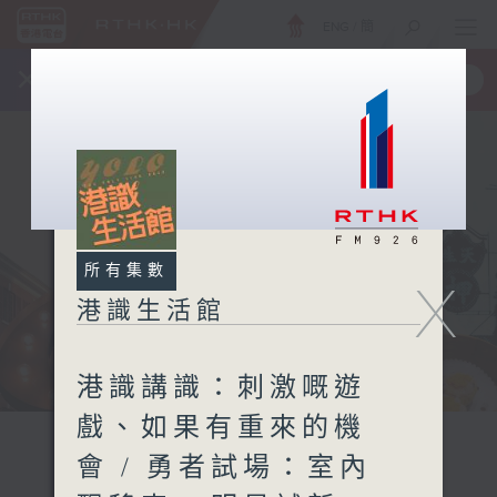
ENG
/
簡
×
全新 RTHK On The Go
取得
一手掌握 RTHK 電台、電視節目
所有集數
X
港識生活館
港識講識：刺激嘅遊
戲、如果有重來的機
會 / 勇者試場：室內