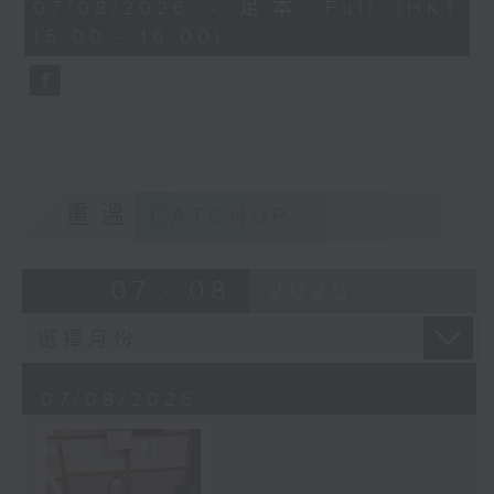
45
07/08/2026 - 足本 Full (HKT
minutes,
15:00 - 16:00)
58
seconds
重溫
CATCHUP
07 - 08
2026
07/08/2026