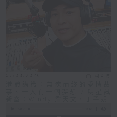
07/08/2026
相片集
港識講識：無疾而終的愛情故
事、一人有一個夢想 / 明星試
新室：Windy 詹天文、丁子朗
0
seconds
00:00
45:58
of