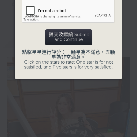
《家居防中伏手冊》，拆解不同家居陷阱；
《明星試新室》，為你發掘潮流新玩意。
更多...
聽知識，講日常，一齊感受港識生活！
提交及繼續 Submit
and Continue
最新
LATEST
點擊星星進行評分：一顆星為不滿意，五顆
星為非常滿意。
Click on the stars to rate: One star is for not
satisfied, and Five stars is for very satisfied.