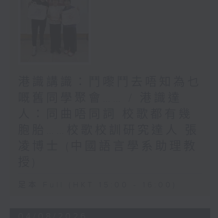
港識講識：鬥嚟鬥去唔知為乜
嘅舊同學聚會…… / 港識達
人：同曲唔同詞 校歌都有幾
胞胎……校歌校訓研究達人 張
凌博士 (中國語言學系助理教
授)
足本 Full (HKT 15:00 - 16:00)
04/08/2026