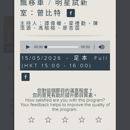
飄移車 / 明星試新
室：曾比特
主持人：譚偉權、梁禮勤、陳
浩源、馮榕榕、廖杏茵
港識生活館
電台直播
0
seconds
00:00
00:00
所有集數
of
0
15/05/2026 - 足本 Full
seconds
(HKT 15:00 - 16:00)
您喜歡這個節目嗎?
簡介
GIST
您對這個節目的滿意程度？
您的意見有助於提升節目質素。
主持人：譚偉權、梁禮勤、陳浩源、馮榕榕、
How satisfied are you with this program?
Your feedback helps to improve the quality of
廖杏茵
the program.
《港識生活館》每天陪你開啟港識新角度！
☆
☆
☆
☆
☆
《港識達人》大談行業秘聞；