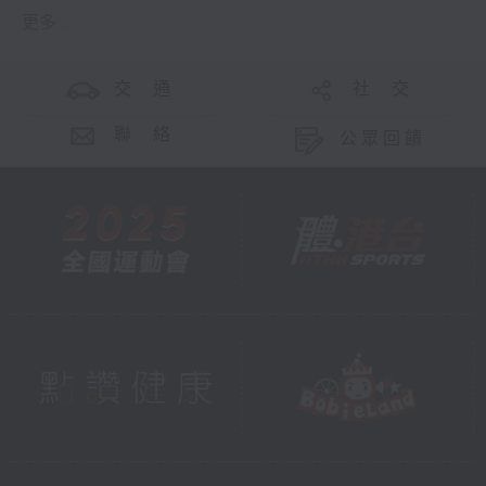
更多 ...
交 通
社 交
聯 絡
公眾回饋