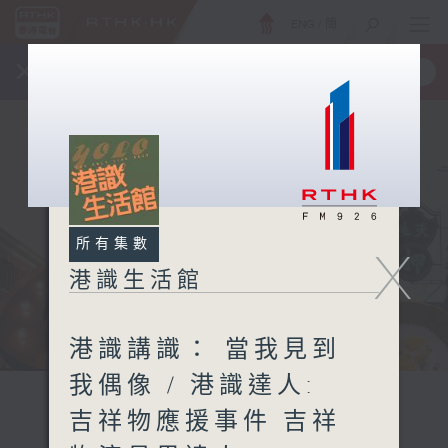
ENG
/
簡
×
全新 RTHK On The Go
取得
一手掌握 RTHK 電台、電視節目
所有集數
X
港識生活館
港識講識： 當我見到
我偶像 / 港識達人:
吉祥物應援事件 吉祥