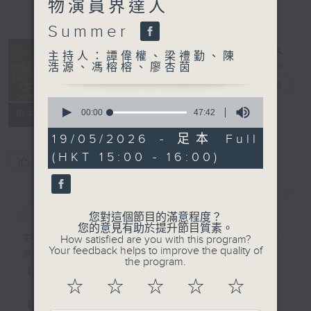
物演員界達人
Summer
主持人：譚偉權、梁禮勤、陳
浩源、馮榕榕、廖杏茵
港識生活館
電台直播
0
seconds
00:00
47:42
所有集數
of
47
19/05/2026 - 足本 Full
minutes,
(HKT 15:00 - 16:00)
42
您喜歡這個節目嗎?
seconds
簡介
GIST
您對這個節目的滿意程度？
您的意見有助於提升節目質素。
主持人：譚偉權、梁禮勤、陳浩源、馮榕榕、
How satisfied are you with this program?
Your feedback helps to improve the quality of
廖杏茵
the program.
《港識生活館》每天陪你開啟港識新角度！
☆
☆
☆
☆
☆
《港識達人》大談行業秘聞；