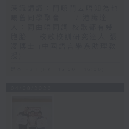
港識講識：鬥嚟鬥去唔知為乜
嘅舊同學聚會…… / 港識達
人：同曲唔同詞 校歌都有幾
胞胎……校歌校訓研究達人 張
凌博士 (中國語言學系助理教
授)
足本 Full (HKT 15:00 - 16:00)
04/08/2026