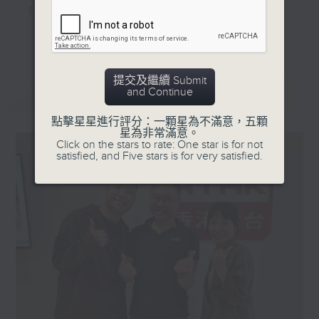
《家居防中伏手冊》，拆解不同家居陷阱；
《明星試新室》，為你發掘潮流新玩意。
更多...
聽知識，講日常，一齊感受港識生活！
提交及繼續 Submit
and Continue
最新
LATEST
點擊星星進行評分：一顆星為不滿意，五顆
星為非常滿意。
Click on the stars to rate: One star is for not
satisfied, and Five stars is for very satisfied.