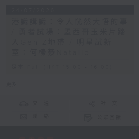
24/07/2026
港識講識：令人恍然大悟的事
/ 勇者試場：墨西哥玉米片踏
入Gen Z地帶 / 明星試新
室：何榛綦Natalie
足本 Full (HKT 15:00 - 16:00)
更多 ...
交 通
社 交
聯 絡
公眾回饋