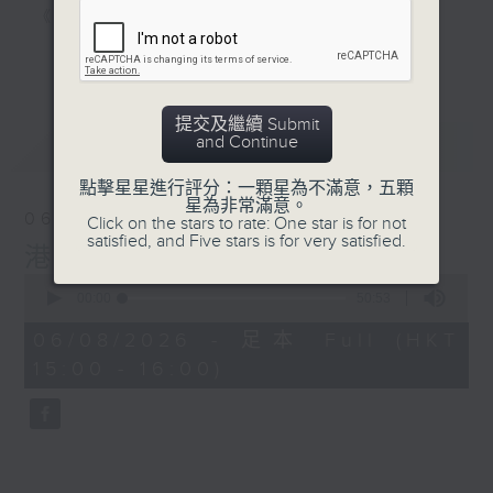
《家居防中伏手冊》，拆解不同家居陷阱；
《明星試新室》，為你發掘潮流新玩意。
更多...
聽知識，講日常，一齊感受港識生活！
提交及繼續 Submit
and Continue
最新
LATEST
點擊星星進行評分：一顆星為不滿意，五顆
星為非常滿意。
06/08/2026
Click on the stars to rate: One star is for not
satisfied, and Five stars is for very satisfied.
港識生活館
0
seconds
00:00
50:53
of
50
06/08/2026 - 足本 Full (HKT
minutes,
15:00 - 16:00)
53
seconds