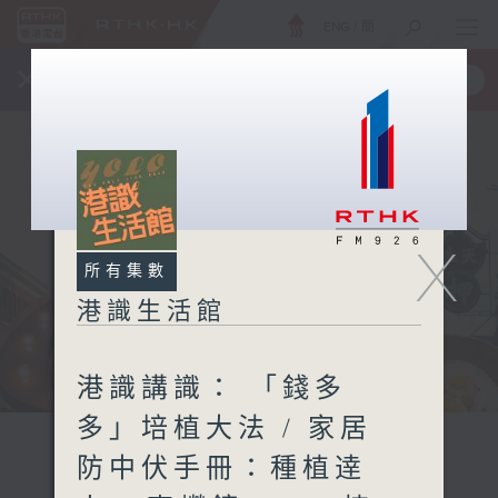
ENG
/
簡
×
全新 RTHK On The Go
取得
一手掌握 RTHK 電台、電視節目
X
所有集數
港識生活館
港識講識： 「錢多
多」培植大法 / 家居
防中伏手冊：種植逹