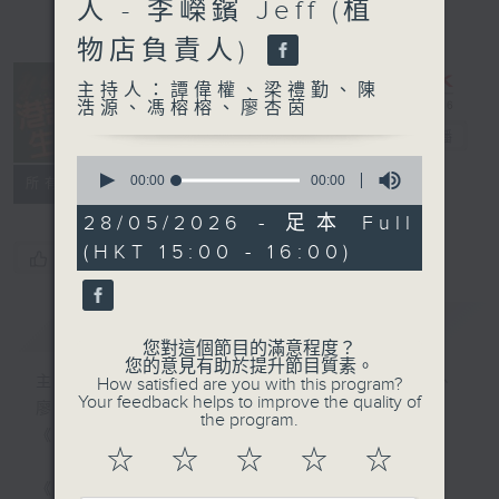
人 - 李嶸鑌 Jeff (植
物店負責人)
主持人：譚偉權、梁禮勤、陳
浩源、馮榕榕、廖杏茵
港識生活館
電台直播
0
seconds
00:00
00:00
所有集數
of
0
28/05/2026 - 足本 Full
seconds
(HKT 15:00 - 16:00)
您喜歡這個節目嗎?
簡介
GIST
您對這個節目的滿意程度？
您的意見有助於提升節目質素。
主持人：譚偉權、梁禮勤、陳浩源、馮榕榕、
How satisfied are you with this program?
Your feedback helps to improve the quality of
廖杏茵
the program.
《港識生活館》每天陪你開啟港識新角度！
☆
☆
☆
☆
☆
《港識達人》大談行業秘聞；