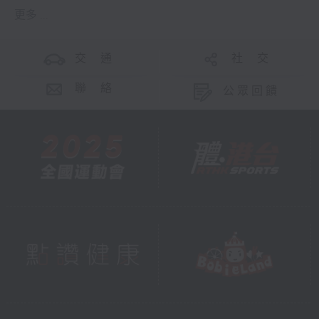
更多 ...
交 通
社 交
聯 絡
公眾回饋