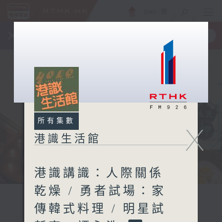
ENG
/
簡
×
全新 RTHK On The Go
取得
一手掌握 RTHK 電台、電視節目
所有集數
X
港識生活館
港識講識：人際關係
乾燥 / 勇者試場：家
傳韓式料理 / 明星試