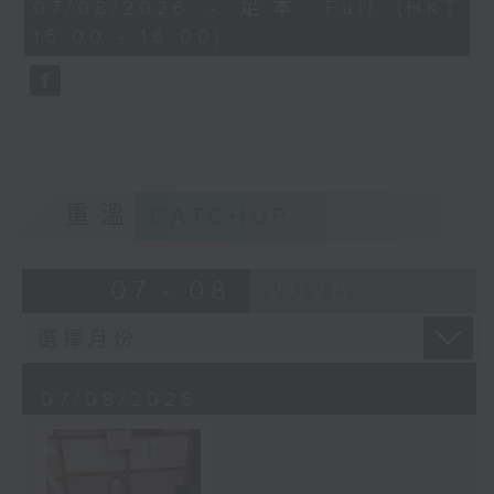
45
07/08/2026 - 足本 Full (HKT
minutes,
15:00 - 16:00)
58
seconds
重溫
CATCHUP
07 - 08
2026
07/08/2026