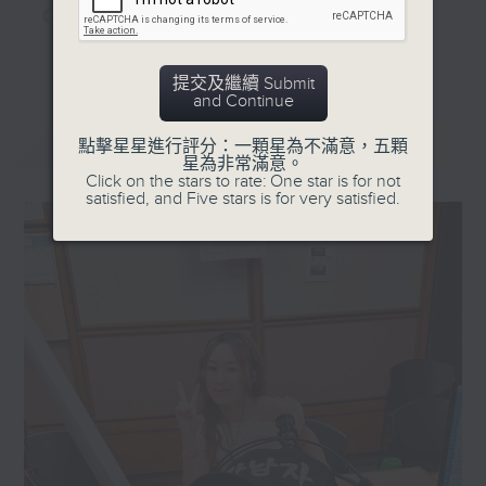
《家居防中伏手冊》，拆解不同家居陷阱；
《明星試新室》，為你發掘潮流新玩意。
更多...
提交及繼續 Submit
聽知識，講日常，一齊感受港識生活！
and Continue
最新
LATEST
點擊星星進行評分：一顆星為不滿意，五顆
星為非常滿意。
Click on the stars to rate: One star is for not
satisfied, and Five stars is for very satisfied.