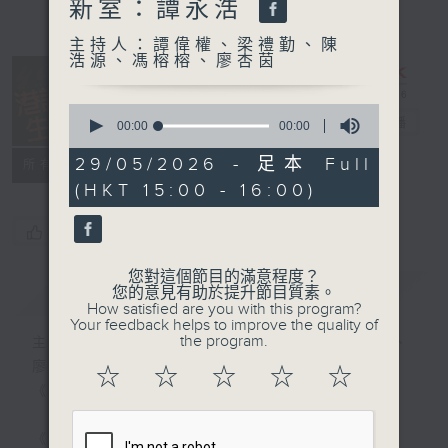
新室：譚永浩
主持人：譚偉權、梁禮勤、陳
浩源、馮榕榕、廖杏茵
0
港識生活館
電台直播
seconds
00:00
00:00
of
0
29/05/2026 - 足本 Full
所有集數
seconds
(HKT 15:00 - 16:00)
您喜歡這個節目嗎?
您對這個節目的滿意程度？
簡介
GIST
您的意見有助於提升節目質素。
How satisfied are you with this program?
Your feedback helps to improve the quality of
the program.
主持人：譚偉權、梁禮勤、陳浩源、馮榕榕、
廖杏茵
☆
☆
☆
☆
☆
《港識生活館》每天陪你開啟港識新角度！
《港識達人》大談行業秘聞；