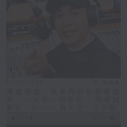
07/08/2026
相片集
港識講識：無疾而終的愛情故
事、一人有一個夢想 / 明星試
新室：Windy 詹天文、丁子朗
0
seconds
00:00
45:58
of