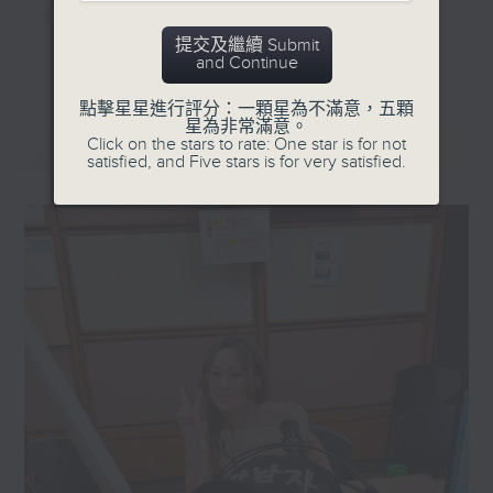
《家居防中伏手冊》，拆解不同家居陷阱；
《明星試新室》，為你發掘潮流新玩意。
提交及繼續 Submit
更多...
and Continue
聽知識，講日常，一齊感受港識生活！
點擊星星進行評分：一顆星為不滿意，五顆
星為非常滿意。
最新
LATEST
Click on the stars to rate: One star is for not
satisfied, and Five stars is for very satisfied.