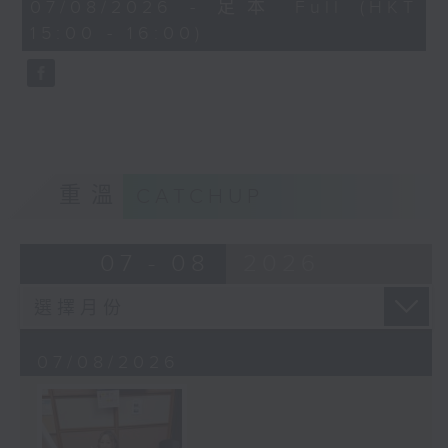
45
07/08/2026 - 足本 Full (HKT
minutes,
15:00 - 16:00)
58
seconds
重溫
CATCHUP
07 - 08
2026
07/08/2026