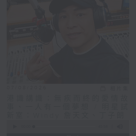
07/08/2026
相片集
港識講識：無疾而終的愛情故
事、一人有一個夢想 / 明星試
新室：Windy 詹天文、丁子朗
0
seconds
00:00
45:58
of