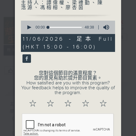
主持人：譚偉權、梁禮勤、陳
浩源、馮榕榕、廖杏茵
0
seconds
00:00
48:38
of
港識生活館
48
電台直播
11/06/2026 - 足本 Full
minutes,
(HKT 15:00 - 16:00)
38
所有集數
seconds
您喜歡這個節目嗎?
您對這個節目的滿意程度？
您的意見有助於提升節目質素。
How satisfied are you with this program?
Your feedback helps to improve the quality of
簡介
GIST
the program.
☆
☆
☆
☆
☆
主持人：譚偉權、梁禮勤、陳浩源、馮榕榕、
廖杏茵
《港識生活館》每天陪你開啟港識新角度！
《港識達人》大談行業秘聞；