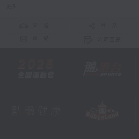
更多 ...
交 通
社 交
聯 絡
公眾回饋