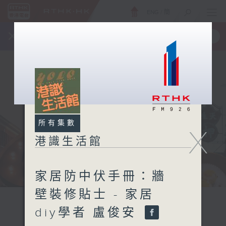
ENG
/
簡
×
全新 RTHK On The Go
取得
一手掌握 RTHK 電台、電視節目
所有集數
X
港識生活館
家居防中伏手冊：牆
壁裝修貼士 - 家居
diy學者 盧俊安