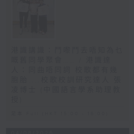
港識講識：鬥嚟鬥去唔知為乜
嘅舊同學聚會…… / 港識達
人：同曲唔同詞 校歌都有幾
胞胎……校歌校訓研究達人 張
凌博士 (中國語言學系助理教
授)
足本 Full (HKT 15:00 - 16:00)
04/08/2026