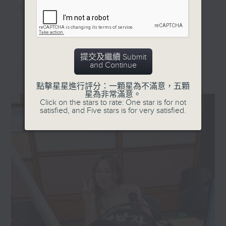
《家居防中伏手冊》，拆解不同家居陷阱；
《明星試新室》，為你發掘潮流新玩意。
更多...
聽知識，講日常，一齊感受港識生活！
提交及繼續 Submit
and Continue
最新
LATEST
點擊星星進行評分：一顆星為不滿意，五顆
星為非常滿意。
Click on the stars to rate: One star is for not
satisfied, and Five stars is for very satisfied.