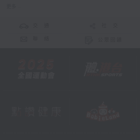
更多 ...
交 通
社 交
聯 絡
公眾回饋