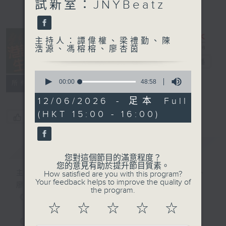
試新室：JNYBeatz
主持人：譚偉權、梁禮勤、陳
浩源、馮榕榕、廖杏茵
港識生活館
電台直播
0
seconds
00:00
48:58
所有集數
of
48
12/06/2026 - 足本 Full
minutes,
(HKT 15:00 - 16:00)
58
您喜歡這個節目嗎?
seconds
簡介
GIST
您對這個節目的滿意程度？
您的意見有助於提升節目質素。
主持人：譚偉權、梁禮勤、陳浩源、馮榕榕、
How satisfied are you with this program?
Your feedback helps to improve the quality of
廖杏茵
the program.
《港識生活館》每天陪你開啟港識新角度！
☆
☆
☆
☆
☆
《港識達人》大談行業秘聞；