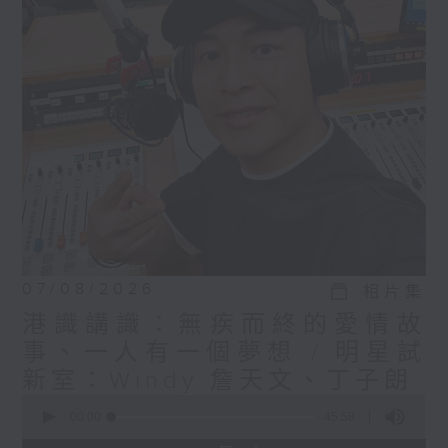
07/08/2026
相片集
港識講識：無疾而終的愛情故
事、一人有一個夢想 / 明星試
新室：Windy 詹天文、丁子朗
0
seconds
00:00
45:58
of