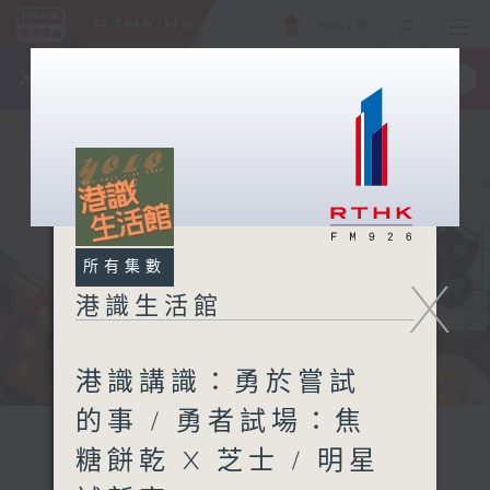
ENG
/
簡
×
全新 RTHK On The Go
取得
一手掌握 RTHK 電台、電視節目
所有集數
X
港識生活館
港識講識：勇於嘗試
的事 / 勇者試場：焦
糖餅乾 X 芝士 / 明星