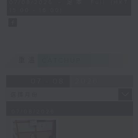
45
07/08/2026 - 足本 Full (HKT
minutes,
15:00 - 16:00)
58
seconds
重溫
CATCHUP
07 - 08
2026
07/08/2026