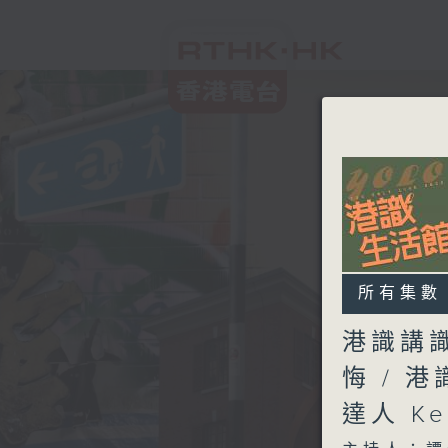
所有集數
港識講
悔 / 
達人 K