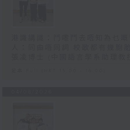
港識講識：鬥嚟鬥去唔知為乜嘅舊
人：同曲唔同詞 校歌都有幾胞
張凌博士 (中國語言學系助理教
足本 Full (HKT 15:00 - 16:00)
04/08/2026