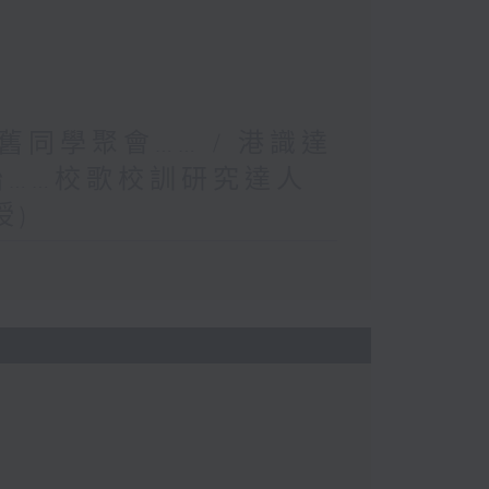
同學聚會…… / 港識達
胎……校歌校訓研究達人
授)