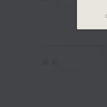
GIST
C
最新
LATEST