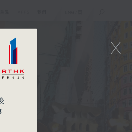
重溫
APPS
我們
ENG
/
簡
X
後
食