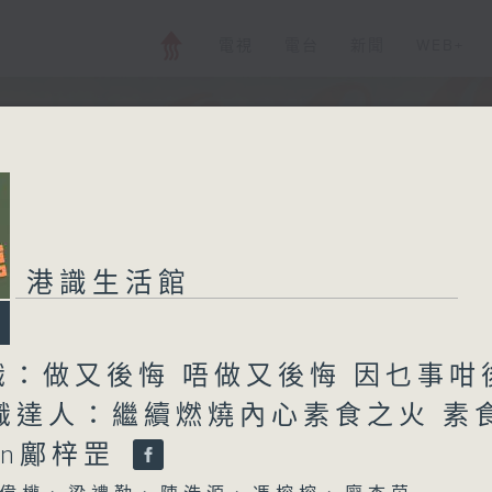
電視
電台
新聞
WEB+
港識生活館
識：做又後悔 唔做又後悔 因乜事咁
港識達人：繼續燃燒內心素食之火 素
en鄺梓罡