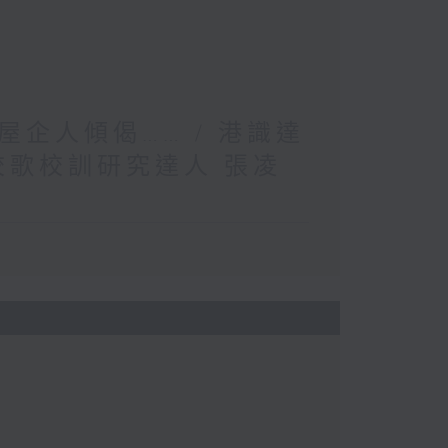
企人傾偈…… / 港識達
校歌校訓研究達人 張凌