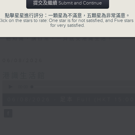
提交及繼續 Submit and Continue
《港識達人》大談行業秘聞；
《家居防中伏手冊》，拆解不同家居陷阱；
點擊星星進行評分：一顆星為不滿意，五顆星為非常滿意。
lick on the stars to rate: One star is for not satisfied, and Five stars 
《明星試新室》，為你發掘潮流新玩意。
for very satisfied.
聽知識，講日常，一齊感受港識生活！
06/08/2026
港識生活館
0
seconds
00:00
of
50
06/08/2026 - 足本 Full (HKT 15:00
minutes,
53
seconds
Volume
90%