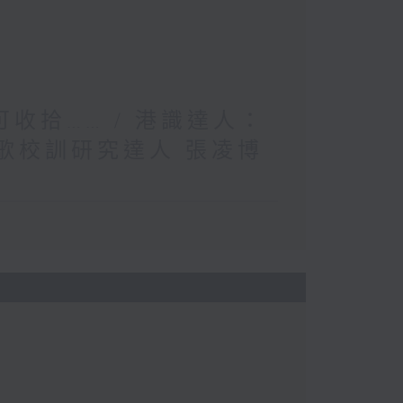
收拾…… / 港識達人：
歌校訓研究達人 張凌博