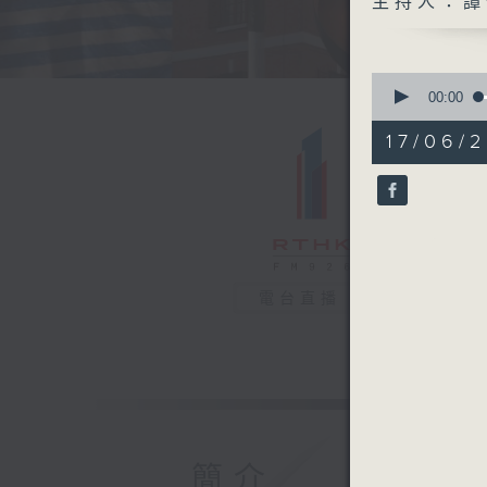
主持人：譚
0
seconds
00:00
of
48
17/06/2
minutes,
53
seconds
90%
電台直播
簡介