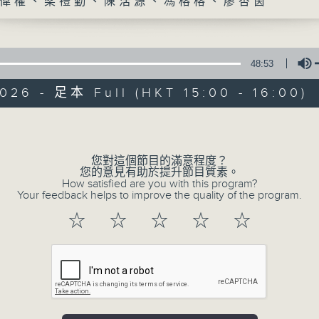
偉權、梁禮勤、陳浩源、馮榕榕、廖杏茵
48:53
026 - 足本 Full (HKT 15:00 - 16:00)
Volume
港識生活館
您對這個節目的滿意程度？
您的意見有助於提升節目質素。
所有集數
How satisfied are you with this program?
Your feedback helps to improve the quality of the program.
☆
☆
☆
☆
☆
您喜歡這個節目嗎?
主持人：譚偉權、梁禮勤、陳浩源、馮榕榕、
《港識生活館》每天陪你開啟港識新角度！