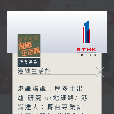
ENG
/
簡
×
全新 RTHK On The Go
取得
一手掌握 RTHK 電台、電視節目
所有集數
X
港識生活館
港識講識：厚多士出
爐 研究lur地細路/ 港
識達人：舞台專業訓