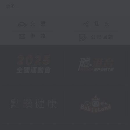
更多 ...
交 通
社 交
聯 絡
公眾回饋