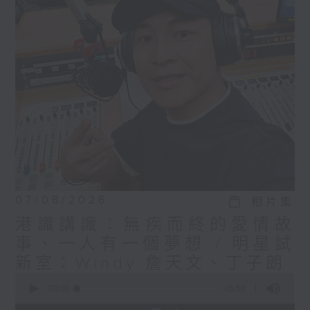
07/08/2026
相片集
港識講識：無疾而終的愛情故
事、一人有一個夢想 / 明星試
新室：Windy 詹天文、丁子朗
0
seconds
00:00
45:58
of