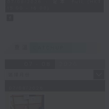
45
07/08/2026 - 足本 Full (HKT
minutes,
15:00 - 16:00)
58
seconds
重溫
CATCHUP
07 - 08
2026
07/08/2026