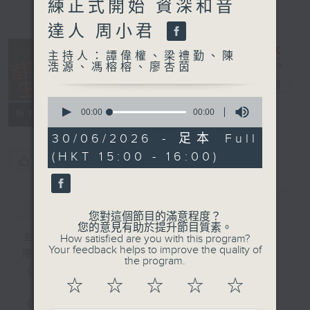
練正式開始 資深和音
達人 周小君
主持人：譚偉權、梁禮勤、陳
浩源、馮榕榕、廖杏茵
港識生活館
電台直播
0
seconds
00:00
00:00
所有集數
of
0
30/06/2026 - 足本 Full
seconds
(HKT 15:00 - 16:00)
您喜歡這個節目嗎?
簡介
GIST
您對這個節目的滿意程度？
您的意見有助於提升節目質素。
主持人：譚偉權、梁禮勤、陳浩源、馮榕榕、
How satisfied are you with this program?
Your feedback helps to improve the quality of
廖杏茵
the program.
《港識生活館》每天陪你開啟港識新角度！
☆
☆
☆
☆
☆
《港識達人》大談行業秘聞；