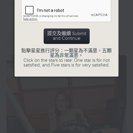
《家居防中伏手冊》，拆解不同家居陷阱；
《明星試新室》，為你發掘潮流新玩意。
更多...
聽知識，講日常，一齊感受港識生活！
提交及繼續 Submit
and Continue
最新
LATEST
點擊星星進行評分：一顆星為不滿意，五顆
星為非常滿意。
Click on the stars to rate: One star is for not
satisfied, and Five stars is for very satisfied.