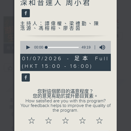
深和音達人 周小君
主持人：譚偉權、梁禮勤、陳
浩源、馮榕榕、廖杏茵
港識生活館
電台直播
0
seconds
00:00
49:19
所有集數
of
49
01/07/2026 - 足本 Full
minutes,
(HKT 15:00 - 16:00)
19
您喜歡這個節目嗎?
seconds
簡介
GIST
您對這個節目的滿意程度？
您的意見有助於提升節目質素。
主持人：譚偉權、梁禮勤、陳浩源、馮榕榕、
How satisfied are you with this program?
Your feedback helps to improve the quality of
廖杏茵
the program.
《港識生活館》每天陪你開啟港識新角度！
☆
☆
☆
☆
☆
《港識達人》大談行業秘聞；