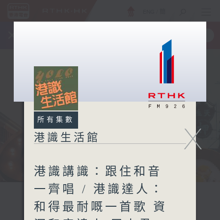
ENG
/
簡
×
全新 RTHK On The Go
取得
一手掌握 RTHK 電台、電視節目
所有集數
X
港識生活館
港識講識：跟住和音
一齊唱 / 港識達人：
和得最耐嘅一首歌 資