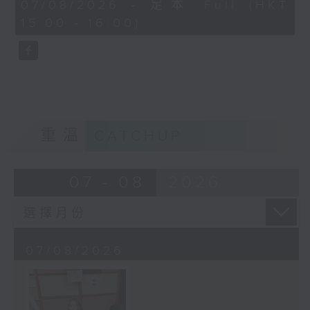
45
07/08/2026 - 足本 Full (HKT
minutes,
15:00 - 16:00)
58
seconds
重溫
CATCHUP
07 - 08
2026
07/08/2026