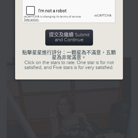
《家居防中伏手冊》，拆解不同家居陷阱；
《明星試新室》，為你發掘潮流新玩意。
更多...
聽知識，講日常，一齊感受港識生活！
提交及繼續 Submit
and Continue
最新
LATEST
點擊星星進行評分：一顆星為不滿意，五顆
星為非常滿意。
Click on the stars to rate: One star is for not
satisfied, and Five stars is for very satisfied.