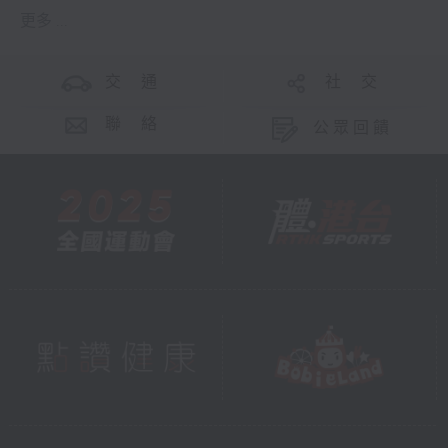
更多 ...
交 通
社 交
聯 絡
公眾回饋