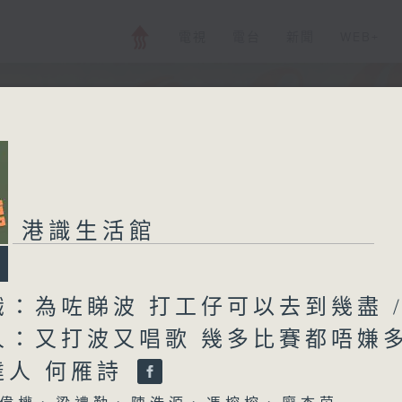
電視
電台
新聞
WEB+
港識生活館
：為咗睇波 打工仔可以去到幾盡 
人：又打波又唱歌 幾多比賽都唔嫌
達人 何雁詩