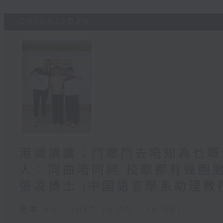
05/08/2026
港識講識：鬥嚟鬥去唔知為乜嘅舊
人：同曲唔同詞 校歌都有幾胞
張凌博士 (中國語言學系助理教
足本 Full (HKT 15:00 - 16:00)