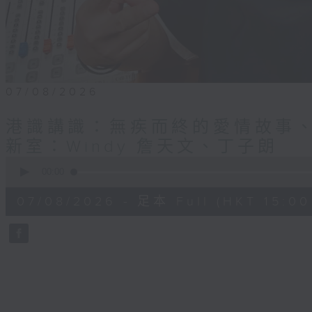
07/08/2026
港識講識：無疾而終的愛情故事、
新室：Windy 詹天文、丁子朗
0
seconds
00:00
of
45
07/08/2026 - 足本 Full (HKT 15:00 
minutes,
58
seconds
Volume
90%