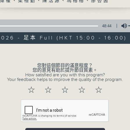
偉權、梁禮勤、陳浩源、馮榕榕、廖杏茵
48:44
026 - 足本 Full (HKT 15:00 - 16:00)
Volume
港識生活館
您對這個節目的滿意程度？
您的意見有助於提升節目質素。
所有集數
How satisfied are you with this program?
Your feedback helps to improve the quality of the program.
☆
☆
☆
☆
☆
您喜歡這個節目嗎?
主持人：譚偉權、梁禮勤、陳浩源、馮榕榕、
《港識生活館》每天陪你開啟港識新角度！