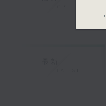
GIST
C
最新
LATEST