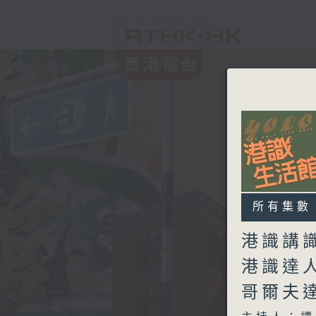
所有集數
港識講識
港識達
哥爾夫