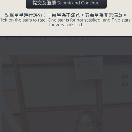
提交及繼續 Submit and Continue
《港識達人》大談行業秘聞；
《家居防中伏手冊》，拆解不同家居陷阱；
點擊星星進行評分：一顆星為不滿意，五顆星為非常滿意。
lick on the stars to rate: One star is for not satisfied, and Five stars 
《明星試新室》，為你發掘潮流新玩意。
for very satisfied.
聽知識，講日常，一齊感受港識生活！