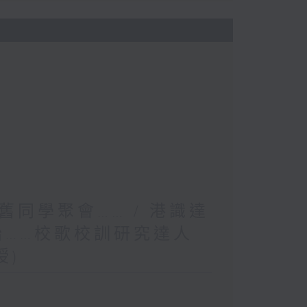
同學聚會…… / 港識達
胎……校歌校訓研究達人
授)