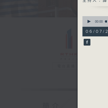
主持人：譚
0
seconds
00:00
of
48
06/07/2
minutes,
44
seconds
90%
電台直播
簡介