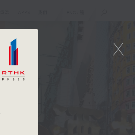
重溫
APPS
我們
ENG
/
簡
X
/
多