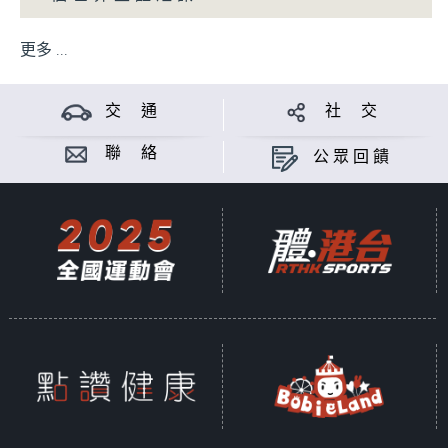
更多 ...
交 通
社 交
聯 絡
公眾回饋