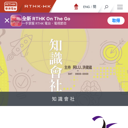
ENG
/
簡
×
全新 RTHK On The Go
取得
一手掌握 RTHK 電台、電視節目
知識會社