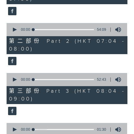
seconds
0
seconds
00:00
54:09
of
54
第二部份 Part 2 (HKT 07:04 -
minutes,
08:00)
9
seconds
0
seconds
00:00
52:43
of
52
第三部份 Part 3 (HKT 08:04 -
minutes,
09:00)
43
seconds
0
seconds
00:00
01:30