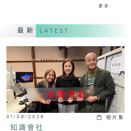
事，探究箇中原由根據，發掘誘人小故事；從
更多...
食物、食具增進生活知識；了解不同行業及工
種性質；分享寵物主人故事及訪問、邀請寵物
專家助您輕鬆解決寵物問題；認識不同運動種
最新
LATEST
類及特式等。
01/08/2026
相片集
知識會社