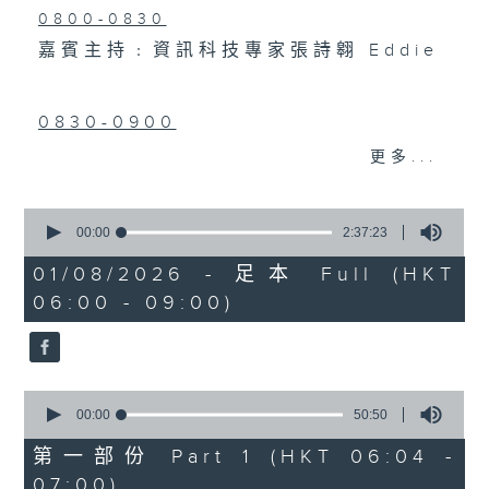
0800-0830
嘉賓主持﹕資訊科技專家張詩翱 Eddie
0830-0900
主題：孕婦產期前後體重管理
更多...
嘉賓：廣華醫院婦產科駐院醫生黎楚翹醫
0
生
seconds
00:00
2:37:23
of
2
01/08/2026 - 足本 Full (HKT
hours,
06:00 - 09:00)
37
minutes,
23
seconds
0
seconds
00:00
50:50
of
50
第一部份 Part 1 (HKT 06:04 -
minutes,
07:00)
50