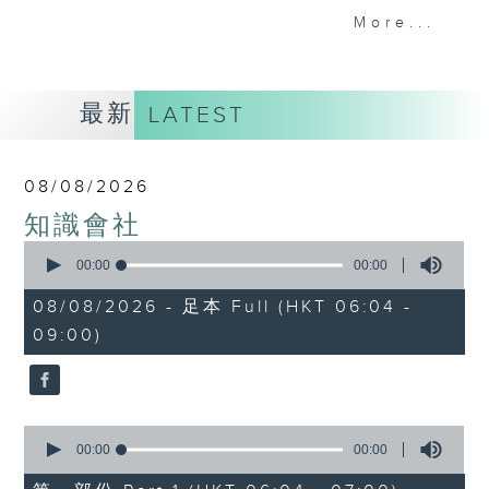
事，探究箇中原由根據，發掘誘人小故事；從
More...
食物、食具增進生活知識；了解不同行業及工
種性質；分享寵物主人故事及訪問、邀請寵物
專家助您輕鬆解決寵物問題；認識不同運動種
最新
LATEST
類及特式等。
08/08/2026
知識會社
0
seconds
00:00
00:00
of
0
08/08/2026 - 足本 Full (HKT 06:04 -
seconds
09:00)
0
seconds
00:00
00:00
of
0