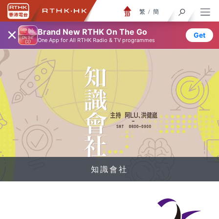
繁
/
簡
×
Brand New RTHK On The Go
Get
One App for All RTHK Radio & TV programmes
知識會社