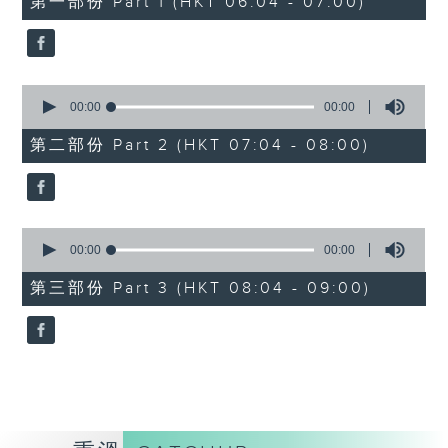
第一部份 Part 1 (HKT 06:04 - 07:00)
seconds
0
seconds
00:00
00:00
of
0
第二部份 Part 2 (HKT 07:04 - 08:00)
seconds
0
seconds
00:00
00:00
of
0
第三部份 Part 3 (HKT 08:04 - 09:00)
seconds