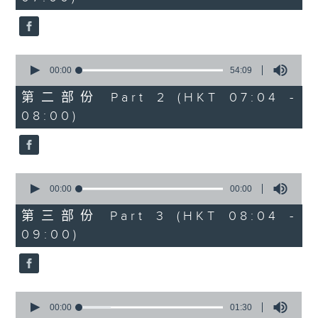
seconds
0
seconds
00:00
54:09
of
54
第二部份 Part 2 (HKT 07:04 -
minutes,
08:00)
9
seconds
0
seconds
00:00
00:00
of
0
第三部份 Part 3 (HKT 08:04 -
seconds
09:00)
0
seconds
00:00
01:30