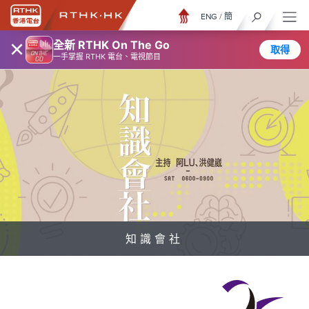
ENG
/
簡
×
全新 RTHK On The Go
取得
一手掌握 RTHK 電台、電視節目
知識會社