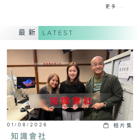
事，探究箇中原由根據，發掘誘人小故事；從
更多...
食物、食具增進生活知識；了解不同行業及工
種性質；分享寵物主人故事及訪問、邀請寵物
專家助您輕鬆解決寵物問題；認識不同運動種
最新
LATEST
類及特式等。
01/08/2026
相片集
知識會社