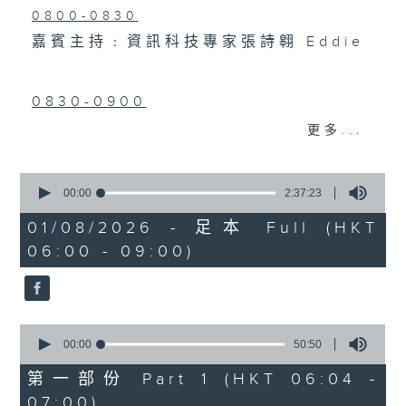
0800-0830
嘉賓主持﹕資訊科技專家張詩翱 Eddie
0830-0900
主題：孕婦產期前後體重管理
更多...
嘉賓：廣華醫院婦產科駐院醫生黎楚翹醫
0
生
seconds
00:00
2:37:23
of
2
01/08/2026 - 足本 Full (HKT
hours,
06:00 - 09:00)
37
minutes,
23
seconds
0
seconds
00:00
50:50
of
50
第一部份 Part 1 (HKT 06:04 -
minutes,
07:00)
50