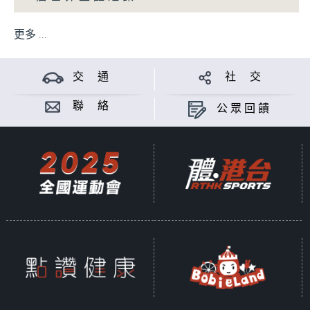
更多 ...
交 通
社 交
聯 絡
公眾回饋