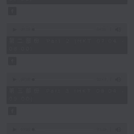
seconds
0
seconds
00:00
54:09
of
54
第二部份 Part 2 (HKT 07:04 -
minutes,
08:00)
9
seconds
0
seconds
00:00
52:43
of
52
第三部份 Part 3 (HKT 08:04 -
minutes,
09:00)
43
seconds
0
seconds
00:00
01:30