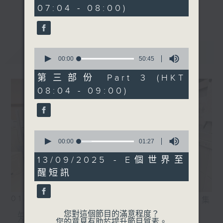
minutes,
事，探究箇中原由根據，發掘誘人小故事；從
07:04 - 08:00)
40
更多...
seconds
食物、食具增進生活知識；了解不同行業及工
種性質；分享寵物主人故事及訪問、邀請寵物
專家助您輕鬆解決寵物問題；認識不同運動種
最新
LATEST
0
類及特式等。
seconds
00:00
50:45
of
50
第三部份 Part 3 (HKT
minutes,
08:04 - 09:00)
45
seconds
0
seconds
00:00
01:27
of
1
13/09/2025 - E個世界至
minute,
醒短訊
27
seconds
01/08/2026
相片集
您對這個節目的滿意程度？
知識會社
您的意見有助於提升節目質素。