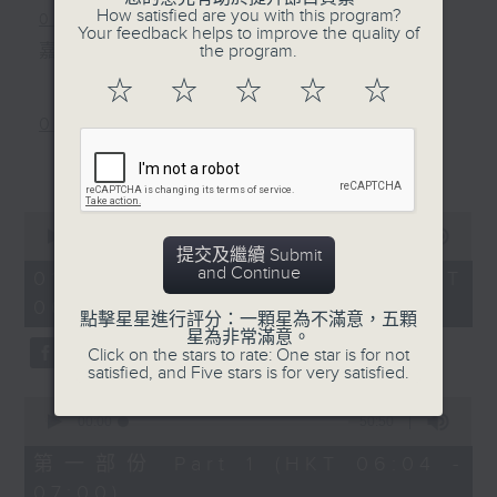
How satisfied are you with this program?
0800-0830
Your feedback helps to improve the quality of
嘉賓主持﹕資訊科技專家張詩翱 Eddie
the program.
☆
☆
☆
☆
☆
0830-0900
主題：孕婦產期前後體重管理
更多...
嘉賓：廣華醫院婦產科駐院醫生黎楚翹醫
0
生
seconds
00:00
2:37:23
of
提交及繼續 Submit
2
and Continue
01/08/2026 - 足本 Full (HKT
hours,
06:00 - 09:00)
37
點擊星星進行評分：一顆星為不滿意，五顆
minutes,
星為非常滿意。
23
Click on the stars to rate: One star is for not
seconds
satisfied, and Five stars is for very satisfied.
0
seconds
00:00
50:50
of
50
第一部份 Part 1 (HKT 06:04 -
minutes,
07:00)
50