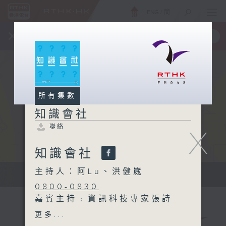
ENG
/
簡
×
全新 RTHK On The Go
取得
一手掌握 RTHK 電台、電視節目
所有集數
知識會社
聯絡
X
知識會社
主持人：阿Lu、洪健崴
知識會社
0800-0830
嘉賓主持﹕資訊科技專家張詩
翱 Eddie
更多...