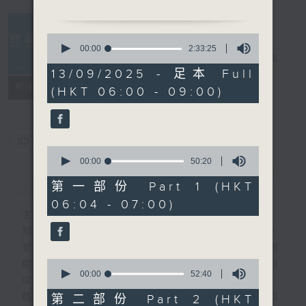
0
seconds
00:00
2:33:25
知識會社
電台直播
of
2
13/09/2025 - 足本 Full
hours,
聯絡
所有集數
(HKT 06:00 - 09:00)
33
minutes,
25
seconds
您喜歡這個節目嗎?
0
seconds
00:00
50:20
of
簡介
GIST
50
第一部份 Part 1 (HKT
minutes,
06:04 - 07:00)
20
主持人：阿Lu、洪健崴
seconds
知識就是力量，更是人類進步的最大動力。
世界事你知多少？多少事為你的世界？一週
0
間，社會國際發生各式事件，很多您都不明所
seconds
00:00
52:40
以、不知底蘊。
of
52
精彩內容絕對不容錯過！尋找稀奇趣怪人和
第二部份 Part 2 (HKT