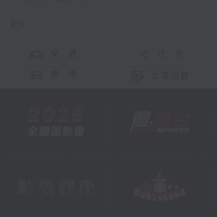
更多 ...
交 通
社 交
聯 絡
公眾回饋