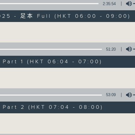
2:35:54
知識會社
025 - 足本 Full (HKT 06:00 - 09:00)
Volume
51:20
知識會社
art 1 (HKT 06:04 - 07:00)
聯絡
所有集數
Volume
53:09
您喜歡這個節目嗎?
art 2 (HKT 07:04 - 08:00)
主持人：阿Lu、洪健崴
Volume
知識就是力量，更是人類進步的最大動力。 