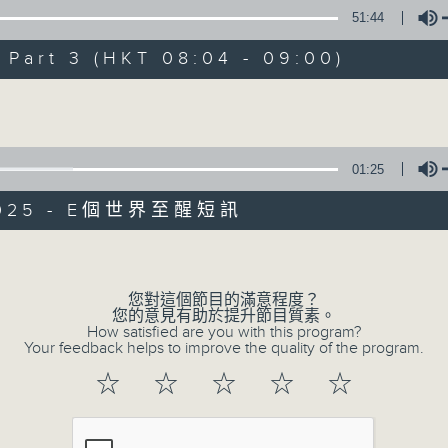
週間，社會國際發生各式事件，很多您都不明
51:44
精彩內容絕對不容錯過！尋找稀奇趣怪人和
art 3 (HKT 08:04 - 09:00)
事；從食物、食具增進生活知識；了解不同
問、邀請寵物專家助您輕鬆解決寵物問題；認
Volume
01:25
/2025 - E個世界至醒短訊
Volume
您對這個節目的滿意程度？
您的意見有助於提升節目質素。
How satisfied are you with this program?
Your feedback helps to improve the quality of the program.
☆
☆
☆
☆
☆