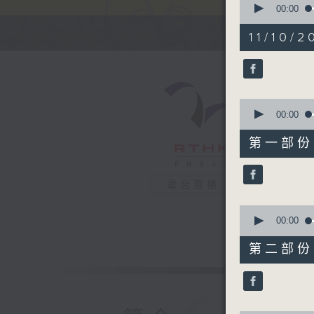
seconds
00:00
of
2
11/10/2
hours,
35
minutes,
54
seconds
90%
0
seconds
00:00
of
51
第一部份 P
minutes,
20
seconds
90%
電台直播
0
seconds
00:00
of
53
第二部份 P
minutes,
9
seconds
90%