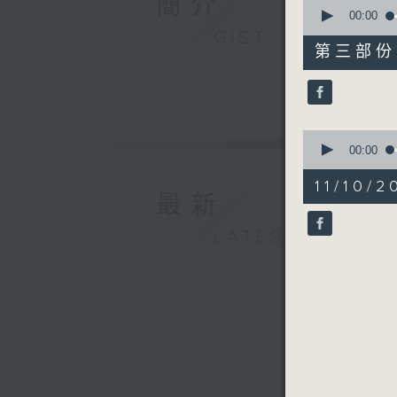
簡介
0
seconds
00:00
of
GIST
51
第三部份 P
minutes,
44
seconds
90%
0
seconds
00:00
of
1
11/10
minute,
最新
25
seconds
LATEST
90%