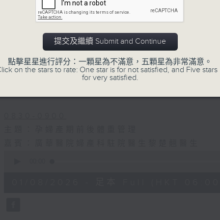
01/08/2026
提交及繼續 Submit and Continue
知識會社
點擊星星進行評分：一顆星為不滿意，五顆星為非常滿意。
lick on the stars to rate: One star is for not satisfied, and Five stars 
0800-0830
for very satisfied.
嘉賓主持﹕資訊科技專家張詩翱 Eddie
0830-0900
主題：孕婦產期前後體重管理
嘉賓：廣華醫院婦產科駐院醫生黎楚翹醫生
0
seconds
00:00
of
2
01/08/2026 - 足本 Full (HKT 06:00
hours,
37
minutes,
23
seconds
Volume