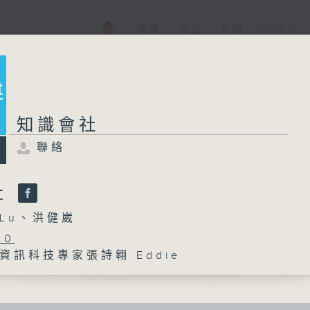
電視
電台
新聞
WEB+
知識會社
聯絡
社
Lu、洪健崴
30
資訊科技專家張詩翱 Eddie