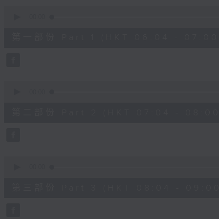
90%
0
seconds
00:00
of
50
第一部份 Part 1 (HKT 06:04 - 07:00
minutes,
50
seconds
Volume
90%
0
seconds
00:00
of
54
第二部份 Part 2 (HKT 07:04 - 08:00
minutes,
9
seconds
Volume
90%
0
seconds
00:00
of
52
第三部份 Part 3 (HKT 08:04 - 09:00
minutes,
43
seconds
Volume
90%