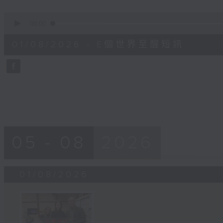
0
seconds
00:00
of
1
01/08/2026 - E個世界至醒短訊
minute,
30
seconds
Volume
90%
05 - 08
2026
01/08/2026