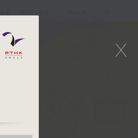
重溫
APPS
我們
ENG
/
簡
X