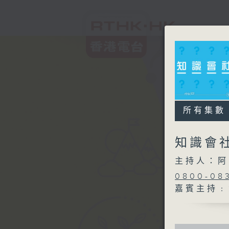
所有集數
知識會
主持人：阿
0800-08
嘉賓主持﹕
0