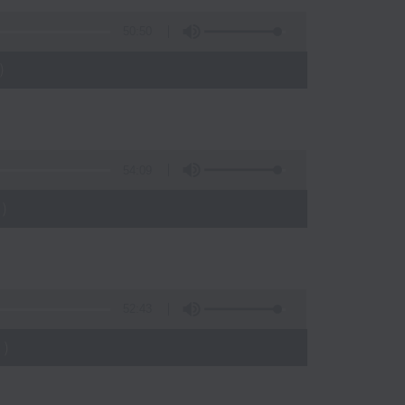
50:50
)
54:09
)
52:43
)