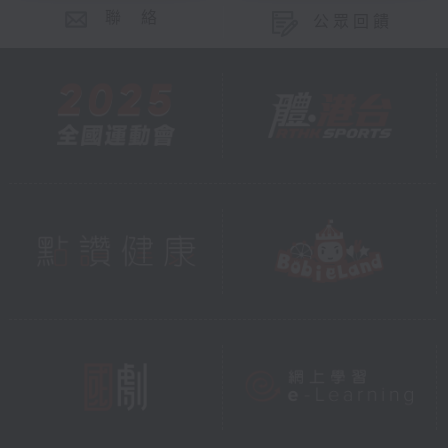
聯 絡
公眾回饋