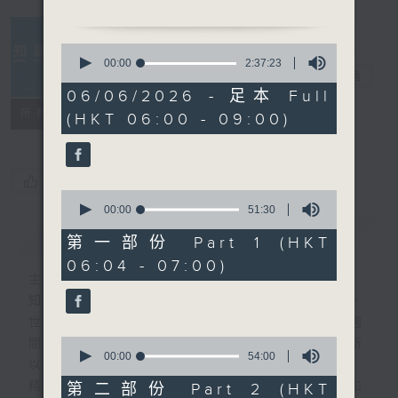
0830-0900
0
主題：成人 ADHD 的遲來確
seconds
00:00
2:37:23
知識會社
電台直播
of
診
2
06/06/2026 - 足本 Full
嘉賓：瑪麗醫院精神科副顧問
hours,
聯絡
所有集數
(HKT 06:00 - 09:00)
37
醫生 梁文灝醫生
minutes,
23
seconds
您喜歡這個節目嗎?
0
seconds
00:00
51:30
of
簡介
GIST
51
第一部份 Part 1 (HKT
minutes,
06:04 - 07:00)
30
主持人：阿Lu、洪健崴
seconds
知識就是力量，更是人類進步的最大動力。
世界事你知多少？多少事為你的世界？一週
0
間，社會國際發生各式事件，很多您都不明所
seconds
00:00
54:00
以、不知底蘊。
of
54
精彩內容絕對不容錯過！尋找稀奇趣怪人和
第二部份 Part 2 (HKT