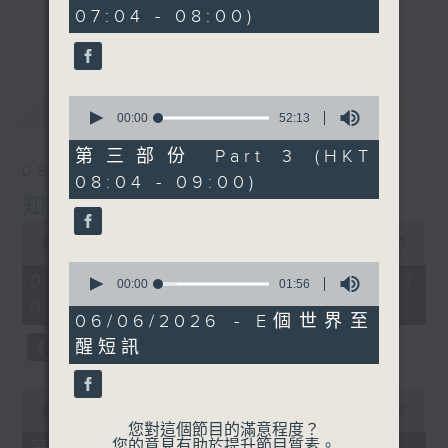
minutes,
事，探究箇中原由根據，發掘誘人小故事；從
07:04 - 08:00)
0
更多...
seconds
食物、食具增進生活知識；了解不同行業及工
種性質；分享寵物主人故事及訪問、邀請寵物
專家助您輕鬆解決寵物問題；認識不同運動種
最新
LATEST
0
類及特式等。
seconds
00:00
52:13
of
52
第三部份 Part 3 (HKT
minutes,
08/08/2026
08:04 - 09:00)
13
seconds
知識會社
0
seconds
00:00
2:35:00
of
0
2
08/08/2026 - 足本 Full (HKT
seconds
00:00
01:56
hours,
of
06:00 - 09:00)
35
1
06/06/2026 - E個世界至
minutes,
minute,
0
醒短訊
56
seconds
seconds
0
seconds
00:00
50:00
of
您對這個節目的滿意程度？
50
您的意見有助於提升節目質素。