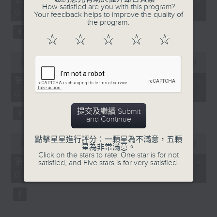
第一部份 Part 1 (HKT 06:04 -
minutes,
How satisfied are you with this program?
07:00)
0
Your feedback helps to improve the quality of
seconds
the program.
☆
☆
☆
☆
☆
0
seconds
00:00
53:00
of
53
第二部份 Part 2 (HKT 07:04 -
minutes,
08:00)
0
seconds
提交及繼續 Submit
and Continue
0
點擊星星進行評分：一顆星為不滿意，五顆
seconds
00:00
52:19
星為非常滿意。
of
Click on the stars to rate: One star is for not
52
第三部份 Part 3 (HKT 08:04 -
satisfied, and Five stars is for very satisfied.
minutes,
09:00)
19
seconds