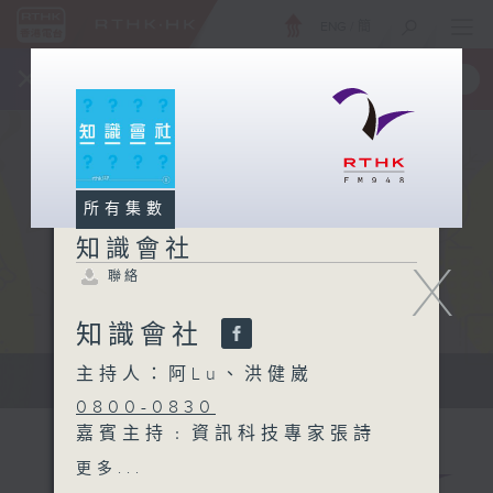
ENG
/
簡
×
全新 RTHK On The Go
取得
一手掌握 RTHK 電台、電視節目
所有集數
知識會社
X
聯絡
知識會社
主持人：阿Lu、洪健崴
知識會社
0800-0830
嘉賓主持﹕資訊科技專家張詩
翱 Eddie
更多...