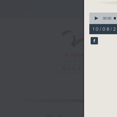
4. Jouji 
5. ENEMY
0
seconds
00:00
of
51
10/08/2
minutes,
44
seconds
90%
電台直播