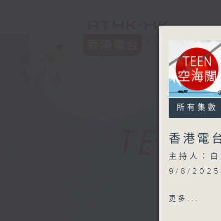
所有集數
香港電台
主持人：白
9/8/2025
1. Would
更多...
2. Hollow
3. Zukan