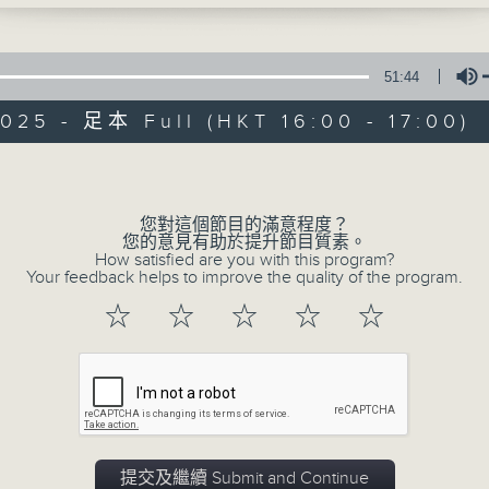
- jo0ji
 - TWICE
51:44
025 - 足本 Full (HKT 16:00 - 17:00)
Volume
Teen空海闊
您對這個節目的滿意程度？
您的意見有助於提升節目質素。
How satisfied are you with this program?
FACEBOOK
聯絡
所有集數
Your feedback helps to improve the quality of the program.
☆
☆
☆
☆
☆
您喜歡這個節目嗎?
主持人：白原顥
節目內容：香港唯一全日語音樂放送節目，
提交及繼續 Submit and Continue