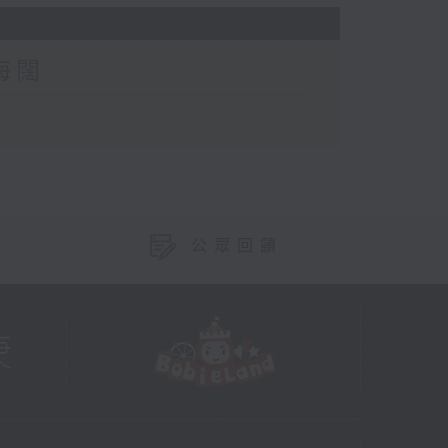
海闊
公眾回饋