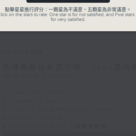
不同主題歌曲及全新日語作品。
點擊星星進行評分：一顆星為不滿意，五顆星為非常滿意。
lick on the stars to rate: One star is for not satisfied, and Five stars 
for very satisfied.
29/03/2026
香港電台日本流行榜 - Teen空海
28/3/2026-3/4/2026
1. Vivarium - Ado
2. Yoake no uta - jo0ji
3. I Can't Be a Princess - Yuika
4. ALL IN - HANA
5. Riding the wind - 綠黃色社會
0