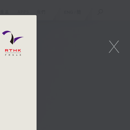
重溫
APPS
我們
ENG
/
簡
X