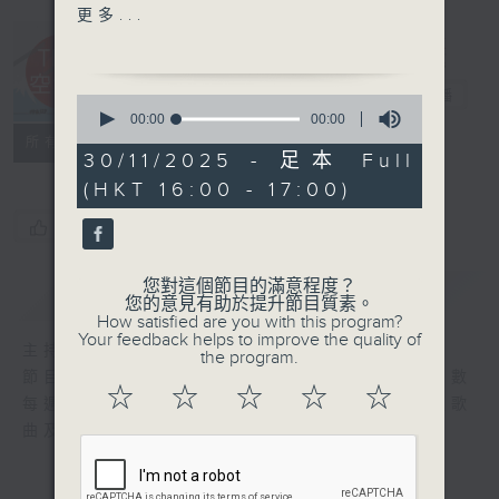
1. Protect the Light -
更多...
Spitz
2. My Dear Senpai -
Toaka (十明)
Teen空海闊
電台直播
0
3. GOOD DAY - Mrs.
seconds
00:00
00:00
of
GREEN APPLE
FACEBOOK
聯絡
所有集數
0
30/11/2025 - 足本 Full
4. My Answer - 綠黃色社
seconds
(HKT 16:00 - 17:00)
會
5. 1991 - 米津玄師
您喜歡這個節目嗎?
您對這個節目的滿意程度？
簡介
GIST
您的意見有助於提升節目質素。
How satisfied are you with this program?
Your feedback helps to improve the quality of
主持人：白原顥
the program.
節目內容：香港唯一全日語音樂放送節目，倒數
☆
☆
☆
☆
☆
每週香港電台日本流行榜，並會選播不同主題歌
曲及全新日語作品。