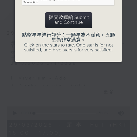
最新
LATEST
提交及繼續 Submit
and Continue
29/03/2026
點擊星星進行評分：一顆星為不滿意，五顆
星為非常滿意。
香港電台日本流行榜 - Teen
Click on the stars to rate: One star is for not
satisfied, and Five stars is for very satisfied.
空海闊
28/3/2026-3/4/2026
1. Vivarium - Ado
2. Yoake no uta - jo0ji
更多...
3. I Can't Be a Princess - Yuika
4. ALL IN - HANA
5. Riding the wind - 綠黃色社會
0
seconds
00:00
52:32
of
52
29/03/2026 - 足本 Full (HKT
minutes,
16:00 - 17:00)
32