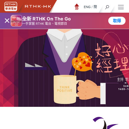
ENG
/
簡
×
全新 RTHK On The Go
取得
一手掌握 RTHK 電台、電視節目