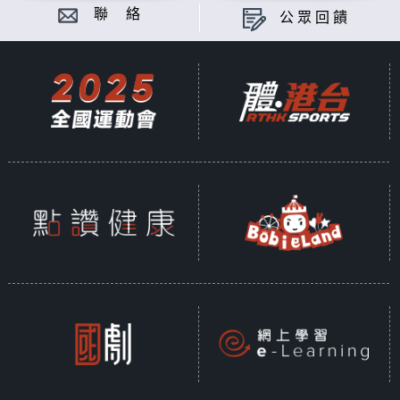
聯 絡
公眾回饋