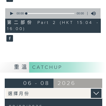
0
seconds
00:00
00:00
of
0
第二部份 Part 2 (HKT 15:04 -
seconds
16:00)
重溫
CATCHUP
06 - 08
2026