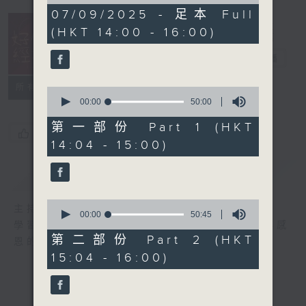
of
1
07/09/2025 - 足本 Full
hour,
(HKT 14:00 - 16:00)
40
minutes,
35
好心情經理人
電台直播
seconds
所有集數
0
seconds
00:00
50:00
of
50
第一部份 Part 1 (HKT
您喜歡這個節目嗎?
minutes,
14:04 - 15:00)
0
seconds
簡介
GIST
0
主持人：李志剛
seconds
00:00
50:45
學習正向面對問題，就算身處逆境，都要常存感
of
50
第二部份 Part 2 (HKT
恩的心，永不放棄希望和樂觀的心情。
minutes,
15:04 - 16:00)
45
seconds