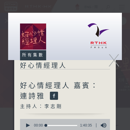
ENG
/
簡
×
全新 RTHK On The Go
取得
一手掌握 RTHK 電台、電視節目
X
所有集數
好心情經理人
好心情經理人 嘉賓：
連詩雅
主持人：李志剛
0
seconds
00:00
1:40:35