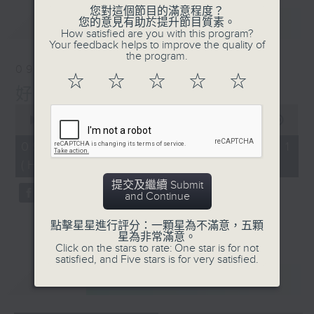
您對這個節目的滿意程度？
最新
LATEST
您的意見有助於提升節目質素。
How satisfied are you with this program?
Your feedback helps to improve the quality of
the program.
09/08/2026
☆
☆
☆
☆
☆
好心情經理人
0
seconds
00:00
55:59
of
55
09/08/2026 - 第一部份 Part 1
minutes,
(HKT 14:04 - 15:00)
59
seconds
提交及繼續 Submit
and Continue
點擊星星進行評分：一顆星為不滿意，五顆
星為非常滿意。
Click on the stars to rate: One star is for not
satisfied, and Five stars is for very satisfied.
重溫
CATCHUP