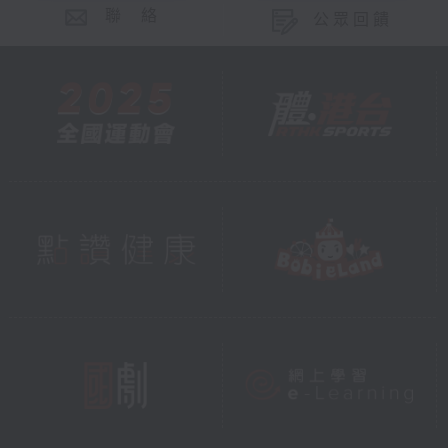
聯 絡
公眾回饋