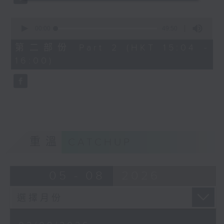
0
seconds
00:00
49:50
of
49
第二部份 Part 2 (HKT 15:04 -
minutes,
16:00)
50
seconds
重溫
CATCHUP
05 - 08
2026