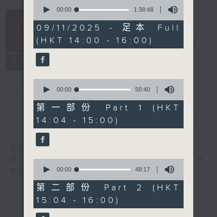
0
seconds
00:00
1:38:48
of
1
09/11/2025 - 足本 Full
hour,
(HKT 14:00 - 16:00)
38
好心情經理人
電台直播
minutes,
48
所有集數
seconds
0
seconds
00:00
50:40
您喜歡這個節目嗎?
of
50
第一部份 Part 1 (HKT
minutes,
14:04 - 15:00)
40
簡介
GIST
seconds
主持人：李志剛
學習正向面對問題，就算身處逆境，都要常存感
0
seconds
00:00
48:17
恩的心，永不放棄希望和樂觀的心情。
of
48
第二部份 Part 2 (HKT
minutes,
15:04 - 16:00)
17
seconds