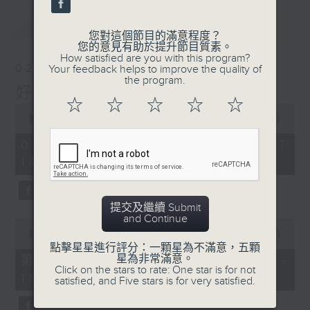
最新
LATEST
您對這個節目的滿意程度？
您的意見有助於提升節目質素。
How satisfied are you with this program?
02/08/2026
Your feedback helps to improve the quality of
the program.
好心情經理人
☆
☆
☆
☆
☆
0
seconds
00:00
1:39:30
of
1
02/08/2026 - 足本 Full (HKT
hour,
14:00 - 16:00)
39
minutes,
30
seconds
提交及繼續 Submit
and Continue
0
seconds
00:00
49:50
of
點擊星星進行評分：一顆星為不滿意，五顆
49
星為非常滿意。
第一部份 Part 1 (HKT 14:04 -
minutes,
Click on the stars to rate: One star is for not
15:00)
50
satisfied, and Five stars is for very satisfied.
seconds