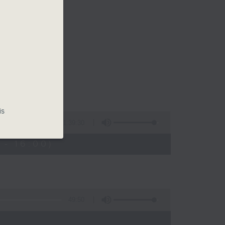
is
1:39:30
- 16:00)
49:50