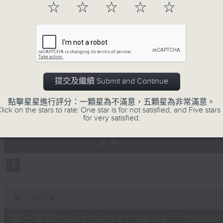
☆
☆
☆
☆
☆
02/08/2026
提交及繼續 Submit and Continue
好心情經理人
點擊星星進行評分：一顆星為不滿意，五顆星為非常滿意。
lick on the stars to rate: One star is for not satisfied, and Five stars 
0
for very satisfied.
seconds
00:00
of
1
02/08/2026 - 足本 Full (HKT 14:00 
hour,
39
minutes,
30
seconds
Volume
90%
0
seconds
00:00
of
49
第一部份 Part 1 (HKT 14:04 - 15:00)
minutes,