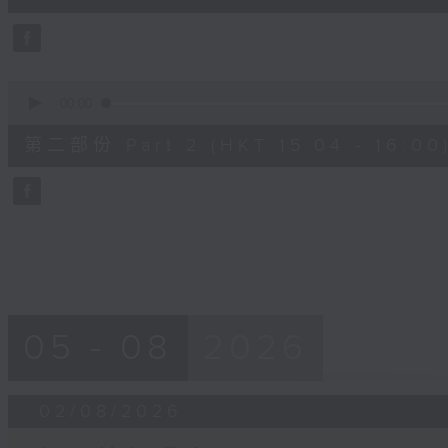
50
seconds
Volume
90%
0
seconds
00:00
of
49
第二部份 Part 2 (HKT 15:04 - 16:00
minutes,
50
seconds
Volume
90%
05 - 08
2026
02/08/2026