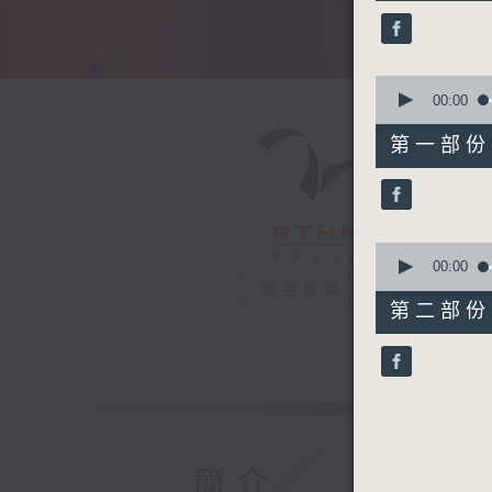
40
minutes,
55
seconds
90%
0
seconds
00:00
of
49
第一部份 P
minutes,
30
seconds
90%
0
seconds
00:00
of
電台直播
51
第二部份 P
minutes,
34
seconds
90%
簡介