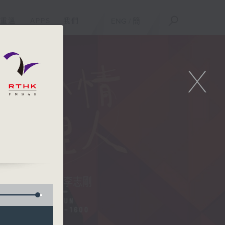
重溫
APPS
我們
ENG
/
簡
X