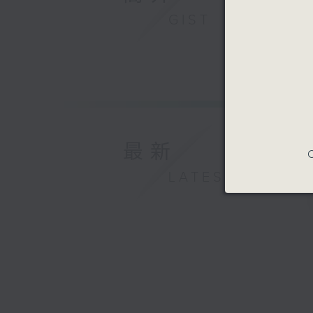
GIST
最新
C
LATEST