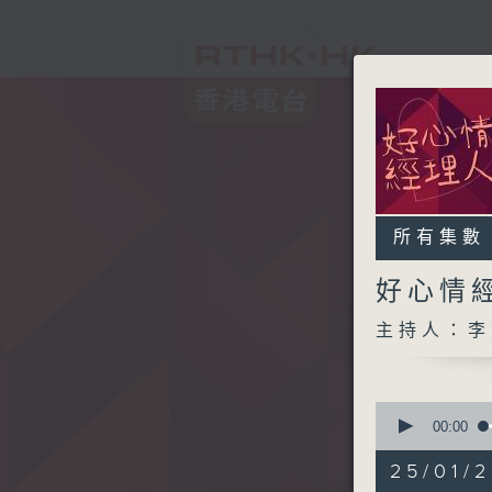
所有集數
好心情
主持人：李
0
seconds
00:00
of
1
25/01/2
hour,