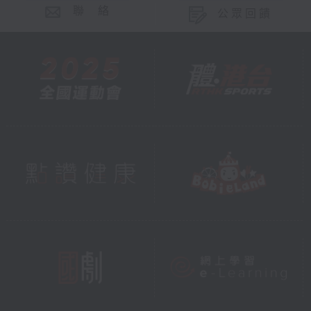
聯 絡
公眾回饋