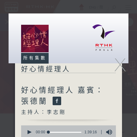
ENG
/
簡
×
全新 RTHK On The Go
取得
一手掌握 RTHK 電台、電視節目
X
所有集數
好心情經理人
好心情經理人 嘉賓：
張德蘭
主持人：李志剛
0
seconds
00:00
1:39:16