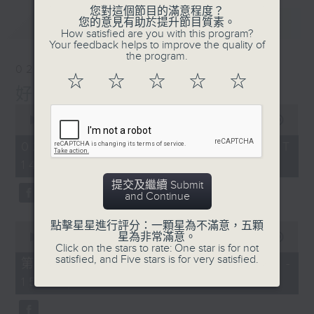
您對這個節目的滿意程度？
最新
LATEST
您的意見有助於提升節目質素。
How satisfied are you with this program?
Your feedback helps to improve the quality of
the program.
02/08/2026
☆
☆
☆
☆
☆
好心情經理人
0
seconds
00:00
1:39:30
of
1
02/08/2026 - 足本 Full (HKT
hour,
14:00 - 16:00)
39
minutes,
提交及繼續 Submit
30
and Continue
seconds
點擊星星進行評分：一顆星為不滿意，五顆
0
星為非常滿意。
seconds
00:00
49:50
Click on the stars to rate: One star is for not
of
satisfied, and Five stars is for very satisfied.
49
第一部份 Part 1 (HKT 14:04 -
minutes,
15:00)
50
seconds