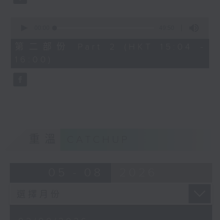
0
seconds
00:00
49:50
of
49
第二部份 Part 2 (HKT 15:04 -
minutes,
16:00)
50
seconds
重溫
CATCHUP
05 - 08
2026