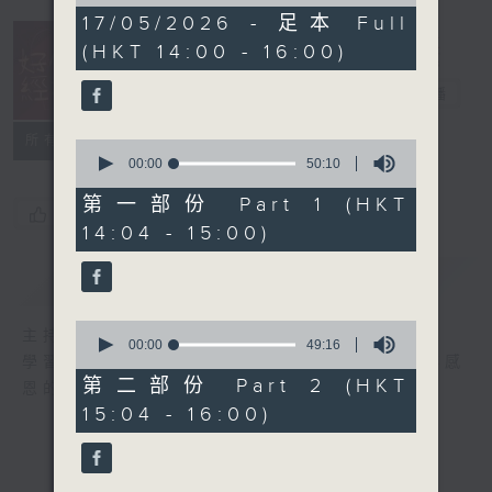
of
1
17/05/2026 - 足本 Full
hour,
(HKT 14:00 - 16:00)
39
minutes,
16
好心情經理人
電台直播
seconds
所有集數
0
seconds
00:00
50:10
of
50
第一部份 Part 1 (HKT
您喜歡這個節目嗎?
minutes,
14:04 - 15:00)
10
seconds
簡介
GIST
0
主持人：李志剛
seconds
00:00
49:16
學習正向面對問題，就算身處逆境，都要常存感
of
49
第二部份 Part 2 (HKT
恩的心，永不放棄希望和樂觀的心情。
minutes,
15:04 - 16:00)
16
seconds