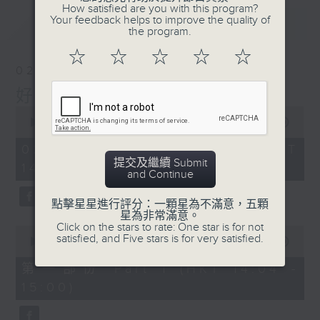
How satisfied are you with this program?
Your feedback helps to improve the quality of
最新
LATEST
the program.
☆
☆
☆
☆
☆
02/08/2026
好心情經理人
0
seconds
00:00
1:39:30
of
1
02/08/2026 - 足本 Full (HKT
hour,
提交及繼續 Submit
14:00 - 16:00)
39
and Continue
minutes,
30
seconds
點擊星星進行評分：一顆星為不滿意，五顆
星為非常滿意。
Click on the stars to rate: One star is for not
0
satisfied, and Five stars is for very satisfied.
seconds
00:00
49:50
of
49
第一部份 Part 1 (HKT 14:04 -
minutes,
15:00)
50
seconds