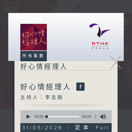
ENG
/
簡
×
全新 RTHK On The Go
取得
一手掌握 RTHK 電台、電視節目
X
所有集數
好心情經理人
好心情經理人
主持人：李志剛
0
seconds
00:00
00:00
of
0
31/05/2026 - 足本 Full
seconds