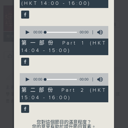
(HKT 14:00 - 16:00)
好心情經理人
電台直播
0
seconds
00:00
00:00
所有集數
of
0
第一部份 Part 1 (HKT
seconds
14:04 - 15:00)
您喜歡這個節目嗎?
簡介
GIST
0
seconds
00:00
00:00
of
主持人：李志剛
0
第二部份 Part 2 (HKT
seconds
學習正向面對問題，就算身處逆境，都要常存感
15:04 - 16:00)
恩的心，永不放棄希望和樂觀的心情。
您對這個節目的滿意程度？
您的意見有助於提升節目質素。