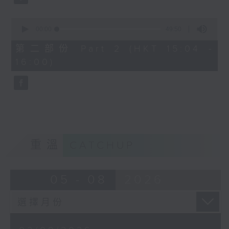
0
seconds
00:00
49:50
of
49
第二部份 Part 2 (HKT 15:04 -
minutes,
16:00)
50
seconds
重溫
CATCHUP
05 - 08
2026