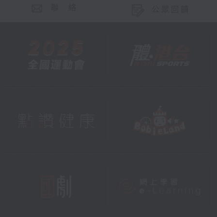
聯 絡
公眾回饋