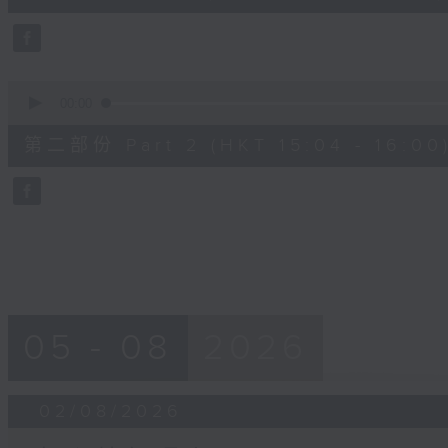
50
seconds
Volume
90%
0
seconds
00:00
of
49
第二部份 Part 2 (HKT 15:04 - 16:00
minutes,
50
seconds
Volume
90%
05 - 08
2026
02/08/2026