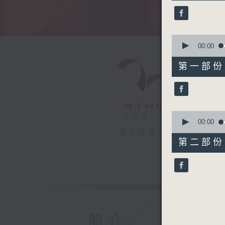
41
minutes,
3
seconds
90%
0
seconds
00:00
of
50
第一部份 P
minutes,
0
seconds
90%
0
seconds
00:00
of
電台直播
51
第二部份 P
minutes,
13
seconds
90%
簡介