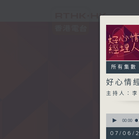
所有集數
好心情
主持人：李
0
seconds
00:00
of
1
07/06/2
hour,