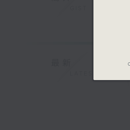
GIST
最新
C
LATEST