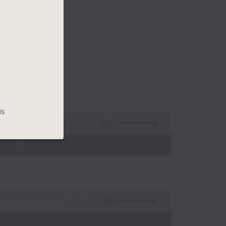
is
1:39:30
- 16:00)
49:50