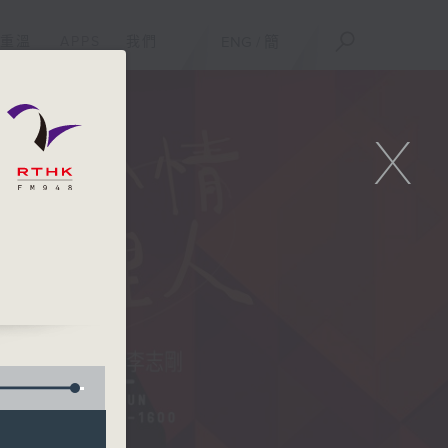
重溫
APPS
我們
ENG
/
簡
X