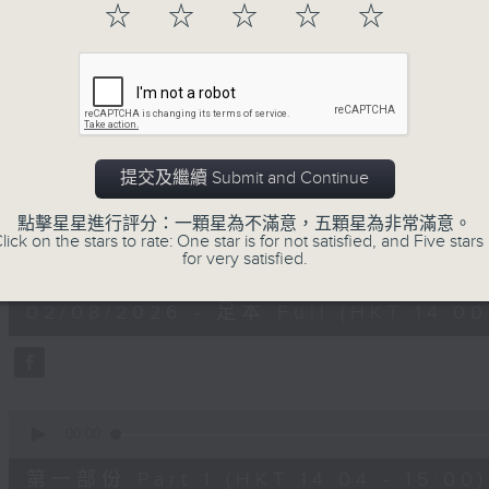
☆
☆
☆
☆
☆
02/08/2026
提交及繼續 Submit and Continue
好心情經理人
點擊星星進行評分：一顆星為不滿意，五顆星為非常滿意。
lick on the stars to rate: One star is for not satisfied, and Five stars 
0
for very satisfied.
seconds
00:00
of
1
02/08/2026 - 足本 Full (HKT 14:00 
hour,
39
minutes,
30
seconds
Volume
90%
0
seconds
00:00
of
49
第一部份 Part 1 (HKT 14:04 - 15:00)
minutes,