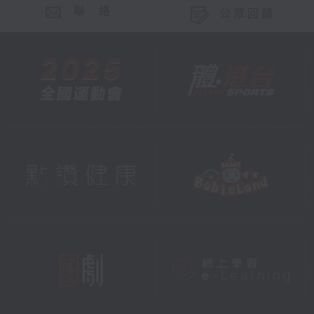
聯 絡
公眾回饋