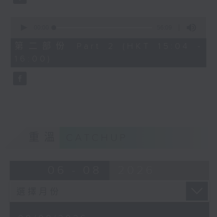
0
seconds
00:00
56:09
of
56
第二部份 Part 2 (HKT 15:04 -
minutes,
16:00)
9
seconds
重溫
CATCHUP
06 - 08
2026