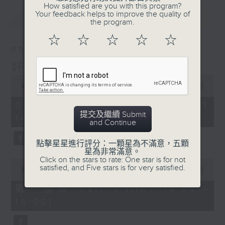
How satisfied are you with this program?
Your feedback helps to improve the quality of
最新
LATEST
the program.
☆
☆
☆
☆
☆
09/08/2026
好心情經理人
0
seconds
00:00
1:52:00
of
1
09/08/2026 - 足本 Full (HKT
hour,
提交及繼續 Submit
14:04 - 16:00)
52
and Continue
minutes,
0
seconds
點擊星星進行評分：一顆星為不滿意，五顆
星為非常滿意。
Click on the stars to rate: One star is for not
0
satisfied, and Five stars is for very satisfied.
seconds
00:00
56:00
of
56
第一部份 Part 1 (HKT 14:04 -
minutes,
15:00)
0
seconds