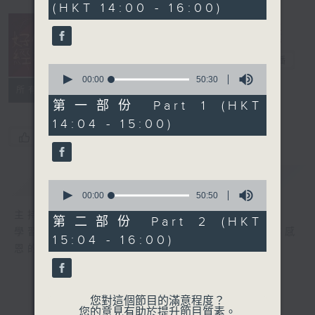
(HKT 14:00 - 16:00)
41
minutes,
10
seconds
好心情經理人
電台直播
0
seconds
00:00
50:30
所有集數
of
50
第一部份 Part 1 (HKT
minutes,
14:04 - 15:00)
30
seconds
您喜歡這個節目嗎?
簡介
GIST
0
seconds
00:00
50:50
of
主持人：李志剛
50
第二部份 Part 2 (HKT
minutes,
學習正向面對問題，就算身處逆境，都要常存感
15:04 - 16:00)
50
恩的心，永不放棄希望和樂觀的心情。
seconds
您對這個節目的滿意程度？
您的意見有助於提升節目質素。