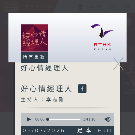
ENG
/
簡
×
全新 RTHK On The Go
取得
一手掌握 RTHK 電台、電視節目
X
所有集數
好心情經理人
好心情經理人
主持人：李志剛
0
seconds
00:00
1:41:10
of
1
05/07/2026 - 足本 Full
hour,