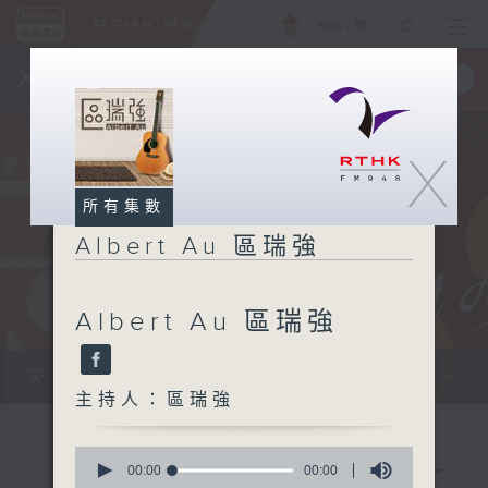
ENG
/
簡
×
全新 RTHK On The Go
取得
一手掌握 RTHK 電台、電視節目
X
所有集數
Albert Au 區瑞強
Albert Au 區瑞強
天籟之音，媲美發燒天碟，絕對靚聲節目。
主持人：區瑞強
0
seconds
00:00
00:00