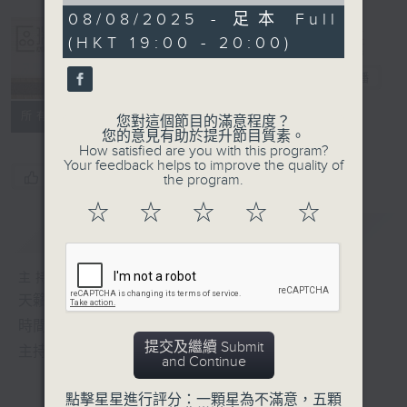
of
0
08/08/2025 - 足本 Full
seconds
(HKT 19:00 - 20:00)
Albert Au 區
瑞強
電台直播
所有集數
您對這個節目的滿意程度？
您的意見有助於提升節目質素。
How satisfied are you with this program?
Your feedback helps to improve the quality of
您喜歡這個節目嗎?
the program.
☆
☆
☆
☆
☆
簡介
GIST
主持人：區瑞強
天籟之音，媲美發燒天碟，絕對靚聲節目
時間﹕逢星期一至五，晚上7:00-8:00
提交及繼續 Submit
主持﹕區瑞強
and Continue
點擊星星進行評分：一顆星為不滿意，五顆