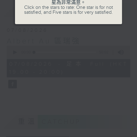
星為非常滿意。
Click on the stars to rate: One star is for not
最新
LATEST
satisfied, and Five stars is for very satisfied.
07/08/2026
Albert Au 區瑞強
0
seconds
00:00
50:02
of
50
07/08/2026 - 足本 Full (HKT
minutes,
19:00 - 20:00)
2
seconds
重溫
CATCHUP