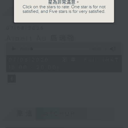
星為非常滿意。
Click on the stars to rate: One star is for not
最新
LATEST
satisfied, and Five stars is for very satisfied.
07/08/2026
Albert Au 區瑞強
0
seconds
00:00
50:02
of
50
07/08/2026 - 足本 Full (HKT
minutes,
19:00 - 20:00)
2
seconds
重溫
CATCHUP