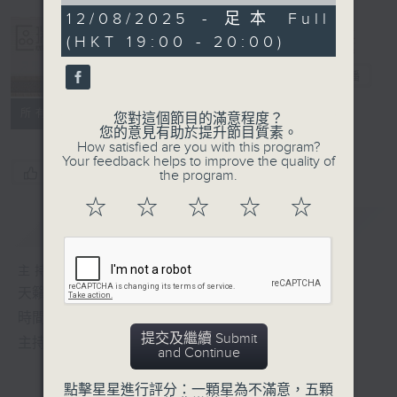
of
50
12/08/2025 - 足本 Full
minutes,
(HKT 19:00 - 20:00)
30
Albert Au 區
seconds
瑞強
電台直播
所有集數
您對這個節目的滿意程度？
您的意見有助於提升節目質素。
How satisfied are you with this program?
Your feedback helps to improve the quality of
您喜歡這個節目嗎?
the program.
☆
☆
☆
☆
☆
簡介
GIST
主持人：區瑞強
天籟之音，媲美發燒天碟，絕對靚聲節目
時間﹕逢星期一至五，晚上7:00-8:00
提交及繼續 Submit
主持﹕區瑞強
and Continue
點擊星星進行評分：一顆星為不滿意，五顆