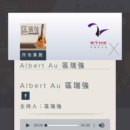
ENG
/
簡
×
全新 RTHK On The Go
取得
一手掌握 RTHK 電台、電視節目
X
所有集數
Albert Au 區瑞強
Albert Au 區瑞強
天籟之音，媲美發燒天碟，絕對靚聲節目。
主持人：區瑞強
0
seconds
00:00
50:30