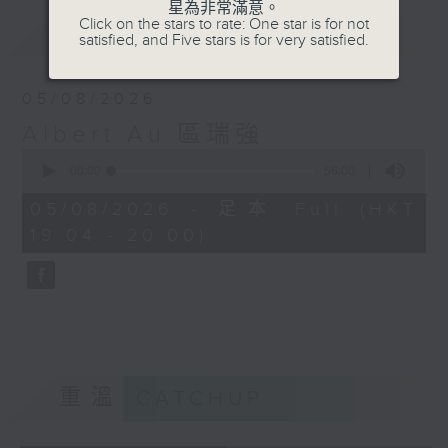
星為非常滿意。
Click on the stars to rate: One star is for not
最新
LATEST
satisfied, and Five stars is for very satisfied.
05/08/2026
Albert Au 區瑞強
0
seconds
00:00
56:00
of
56
05/08/2026 - 足本 Full (HKT
minutes,
19:04 - 20:00)
0
seconds
重溫
CATCHUP