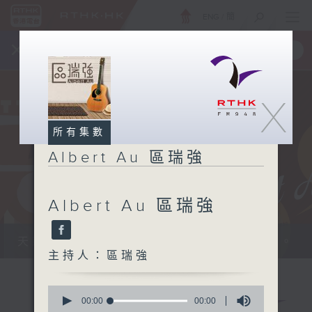
ENG
/
簡
×
全新 RTHK On The Go
取得
一手掌握 RTHK 電台、電視節目
X
所有集數
Albert Au 區瑞強
Albert Au 區瑞強
天籟之音，媲美發燒天碟，絕對靚聲節目。
主持人：區瑞強
0
seconds
00:00
00:00