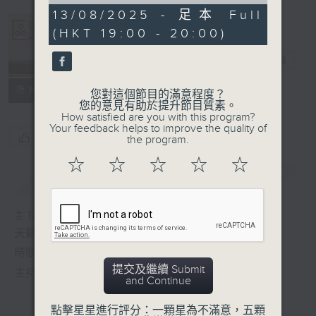
of
0
13/08/2025 - 足本 Full
seconds
(HKT 19:00 - 20:00)
Albert Au 區
瑞強
電台直播
所有集數
您對這個節目的滿意程度？
您的意見有助於提升節目質素。
How satisfied are you with this program?
Your feedback helps to improve the quality of
您喜歡這個節目嗎?
the program.
☆
☆
☆
☆
☆
簡介
GIST
主持人：區瑞強
天籟之音，媲美發燒天碟，絕對靚聲節目
時間﹕逢星期一至五，晚上7:00-8:00
提交及繼續 Submit
主持﹕區瑞強
and Continue
點擊星星進行評分：一顆星為不滿意，五顆