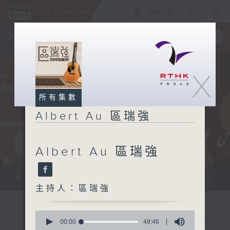
ENG
/
簡
×
全新 RTHK On The Go
取得
一手掌握 RTHK 電台、電視節目
X
所有集數
Albert Au 區瑞強
Albert Au 區瑞強
天籟之音，媲美發燒天碟，絕對靚聲節目。
主持人：區瑞強
0
seconds
00:00
49:46