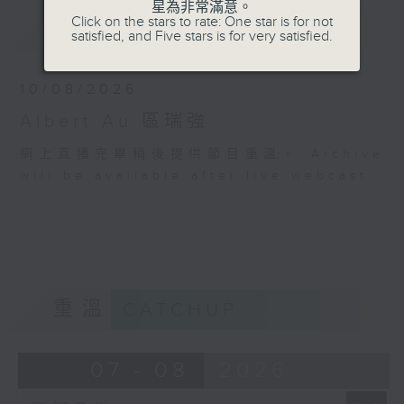
星為非常滿意。
Click on the stars to rate: One star is for not
最新
LATEST
satisfied, and Five stars is for very satisfied.
10/08/2026
Albert Au 區瑞強
網上直播完畢稍後提供節目重溫。 Archive
will be available after live webcast
重溫
CATCHUP
07 - 08
2026