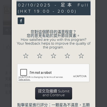
of
49
02/10/2025 - 足本 Full
minutes,
(HKT 19:00 - 20:00)
46
Albert Au 區
seconds
瑞強
電台直播
所有集數
您對這個節目的滿意程度？
您的意見有助於提升節目質素。
How satisfied are you with this program?
Your feedback helps to improve the quality of
您喜歡這個節目嗎?
the program.
☆
☆
☆
☆
☆
簡介
GIST
主持人：區瑞強
天籟之音，媲美發燒天碟，絕對靚聲節目
時間﹕逢星期一至五，晚上7:00-8:00
提交及繼續 Submit
主持﹕區瑞強
and Continue
點擊星星進行評分：一顆星為不滿意，五顆