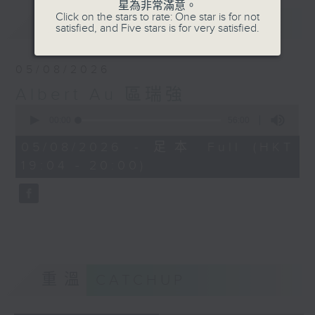
星為非常滿意。
Click on the stars to rate: One star is for not
最新
LATEST
satisfied, and Five stars is for very satisfied.
05/08/2026
Albert Au 區瑞強
0
seconds
00:00
56:00
of
56
05/08/2026 - 足本 Full (HKT
minutes,
19:04 - 20:00)
0
seconds
重溫
CATCHUP