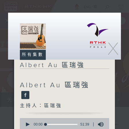
ENG
/
簡
×
全新 RTHK On The Go
取得
一手掌握 RTHK 電台、電視節目
X
所有集數
Albert Au 區瑞強
Albert Au 區瑞強
天籟之音，媲美發燒天碟，絕對靚聲節目。
主持人：區瑞強
0
seconds
00:00
51:39