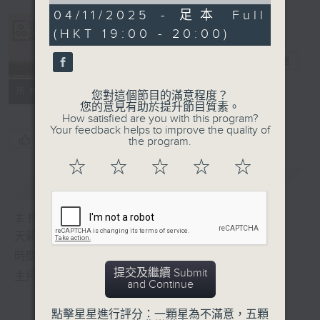
of
51
04/11/2025 - 足本 Full
minutes,
(HKT 19:00 - 20:00)
39
Albert Au 區
seconds
瑞強
電台直播
所有集數
您對這個節目的滿意程度？
您的意見有助於提升節目質素。
How satisfied are you with this program?
Your feedback helps to improve the quality of
您喜歡這個節目嗎?
the program.
☆
☆
☆
☆
☆
簡介
GIST
主持人：區瑞強
天籟之音，媲美發燒天碟，絕對靚聲節目
時間﹕逢星期一至五，晚上7:00-8:00
提交及繼續 Submit
主持﹕區瑞強
and Continue
點擊星星進行評分：一顆星為不滿意，五顆