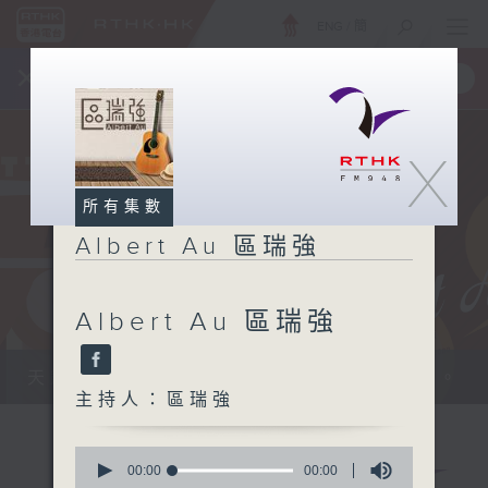
ENG
/
簡
×
全新 RTHK On The Go
取得
一手掌握 RTHK 電台、電視節目
X
所有集數
Albert Au 區瑞強
Albert Au 區瑞強
天籟之音，媲美發燒天碟，絕對靚聲節目。
主持人：區瑞強
0
seconds
00:00
00:00