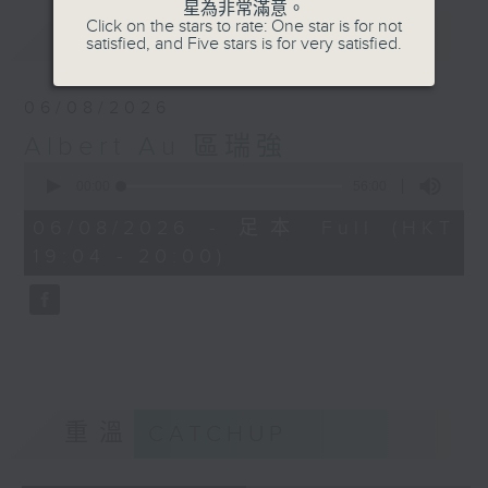
星為非常滿意。
Click on the stars to rate: One star is for not
最新
LATEST
satisfied, and Five stars is for very satisfied.
06/08/2026
Albert Au 區瑞強
0
seconds
00:00
56:00
of
56
06/08/2026 - 足本 Full (HKT
minutes,
19:04 - 20:00)
0
seconds
重溫
CATCHUP