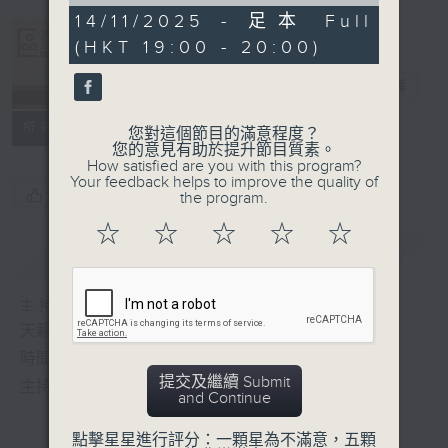
of
0
14/11/2025 - 足本 Full
seconds
(HKT 19:00 - 20:00)
Albert Au 區
瑞強
電台直播
所有集數
您對這個節目的滿意程度？
您的意見有助於提升節目質素。
How satisfied are you with this program?
Your feedback helps to improve the quality of
您喜歡這個節目嗎?
the program.
☆
☆
☆
☆
☆
簡介
GIST
主持人：區瑞強
天籟之音，媲美發燒天碟，絕對靚聲節目
時間﹕逢星期一至五，晚上7:00-8:00
提交及繼續 Submit
主持﹕區瑞強
and Continue
點擊星星進行評分：一顆星為不滿意，五顆